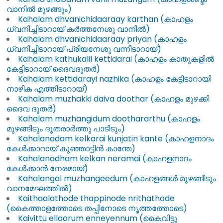
വാനിൽ മുഴങ്ങും)
Kahalam dhvanichidaaraay karthan (കാഹളം
ധ്വനിച്ചിടാറായ് കർത്തനേശു വാനിൽ)
Kahalam dhvanichidaaraay priyan (കാഹളം
ധ്വനിച്ചീടാറായ് പ്രിയനേശു വന്നീടാറായ്)
Kahalam kathukalil kettidarai (കാഹളം കാതുകളിൽ
കേട്ടിടാറായ് ദൈവദൂതർ)
Kahalam kettidarayi nazhika (കാഹളം കേട്ടിടാറായി
നാഴിക എത്തിടാറായ്)
Kahalam muzhakki daiva doothar (കാഹളം മുഴക്കി
ദൈവ ദൂതർ)
Kahalam muzhangidum doothararthu (കാഹളം
മുഴങ്ങിടും ദൂതരാർത്തു പാടിടും)
Kahalanadam kelkarai kunjatin kante (കാഹളനാദം
കേൾക്കാറായ് കുഞ്ഞാട്ടിൻ കാന്തേ)
Kahalanadham kelkan neramai (കാഹളനാദം
കേൾക്കാൻ നേരമായ്)
Kahalangal muzhangeedum (കാഹളങ്ങൾ മുഴങ്ങീടും
വാനമേഘത്തിൽ)
Kaithaalathode thappinode nrithathode
(കൈത്താളത്തോടെ തപ്പിനോടെ നൃത്തത്തോടെ)
Kaivittu ellaarum enneyennum (കൈവിട്ടു