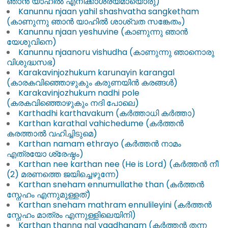
ഞാൻ യാഹിൽ എനിക്കാശ്രയമായൊരു)
Kanunnu njaan yahil shashvatha sangketham
(കാണുന്നു ഞാൻ യാഹിൽ ശാശ്വത സങ്കേതം)
Kanunnu njaan yeshuvine (കാണുന്നു ഞാൻ
യേശുവിനെ)
Kanunnu njaanoru vishudha (കാണുന്നു ഞാനൊരു
വിശുദ്ധസഭ)
Karakavinjozhukum karunayin karangal
(കാരകവിഞ്ഞൊഴുകും കരുണയിൻ കരങ്ങൾ)
Karakavinjozhukum nadhi pole
(കരകവിഞ്ഞൊഴുകും നദി പോലെ)
Karthadhi karthavakum (കർത്താധി കർത്താ)
Karthan karathal vahichedume (കർത്തൻ
കരത്താൽ വഹിച്ചിടുമെ)
Karthan namam ethrayo (കർത്തൻ നാമം
എത്രയോ ശ്രേഷ്ഠം)
Karthan nee karthan nee (He is Lord) (കർത്തൻ നീ
(2) മരണത്തെ ജയിച്ചെഴുന്നേ)
Karthan sneham ennumullathe than (കർത്തൻ
സ്നേഹം എന്നുമുള്ളത്)
Karthan sneham mathram ennulileyini (കർത്തൻ
സ്നേഹം മാത്രം എന്നുള്ളിലെയിനി)
Karthan thanna nal vagdhanam (കർത്തൻ തന്ന