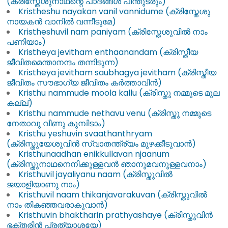
(ക്രിസ്തേശുനാഥന്റെ പാദങ്ങൾ പിന്തുടരും)
Kristheshu nayakan vanil vannidume (ക്രിസ്തേശു
നായകൻ വാനിൽ വന്നീടുമേ)
Kristheshuvil nam paniyam (ക്രിസ്തേശുവിൽ നാം
പണിയാം)
Kristheya jevitham enthaanandam (ക്രിസ്തീയ
ജീവിതമെന്താനന്ദം തന്നിടുന്ന)
Kristheya jevitham saubhagya jevitham (ക്രിസ്തീയ
ജീവിതം സൗഭാഗ്യ ജീവിതം കർത്താവിൻ)
Kristhu nammude moola kallu (ക്രിസ്തു നമ്മുടെ മൂല
കല്ല്)
Kristhu nammude nethavu venu (ക്രിസ്തു നമ്മുടെ
നേതാവു വീണു കുമ്പിടാം)
Kristhu yeshuvin svaathanthryam
(ക്രിസ്തുയേശുവിൻ സ്വാതന്ത്ര്യം മുഴക്കീടുവാൻ)
Kristhunaadhan enikkullavan njaanum
(ക്രിസ്തുനാഥനെനിക്കുള്ളവൻ ഞാനുമവനുള്ളവനാം)
Kristhuvil jayaliyanu naam (ക്രിസ്തുവിൽ
ജയാളിയാണു നാം)
Kristhuvil naam thikanjavarakuvan (ക്രിസ്തുവിൽ
നാം തികഞ്ഞവരാകുവാൻ)
Kristhuvin bhaktharin prathyashaye (ക്രിസ്തുവിൻ
ഭക്തരിൻ പ്രത്യാശയേ)