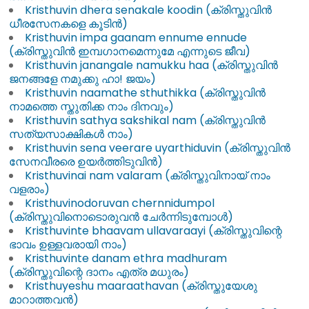
Kristhuvin dhera senakale koodin (ക്രിസ്തുവിൻ
ധീരസേനകളെ കൂടിൻ)
Kristhuvin impa gaanam ennume ennude
(ക്രിസ്തുവിൻ ഇമ്പഗാനമെന്നുമേ എന്നുടെ ജീവ)
Kristhuvin janangale namukku haa (ക്രിസ്തുവിൻ
ജനങ്ങളേ നമുക്കു ഹാ! ജയം)
Kristhuvin naamathe sthuthikka (ക്രിസ്തുവിൻ
നാമത്തെ സ്തുതിക്ക നാം ദിനവും)
Kristhuvin sathya sakshikal nam (ക്രിസ്തുവിൻ
സത്യസാക്ഷികൾ നാം)
Kristhuvin sena veerare uyarthiduvin (ക്രിസ്തുവിൻ
സേനവീരരെ ഉയർത്തിടുവിൻ)
Kristhuvinai nam valaram (ക്രിസ്തുവിനായ് നാം
വളരാം)
Kristhuvinodoruvan chernnidumpol
(ക്രിസ്തുവിനൊടൊരുവൻ ചേർന്നിടുമ്പോൾ)
Kristhuvinte bhaavam ullavaraayi (ക്രിസ്തുവിന്റെ
ഭാവം ഉള്ളവരായി നാം)
Kristhuvinte danam ethra madhuram
(ക്രിസ്തുവിന്റെ ദാനം എത്ര മധുരം)
Kristhuyeshu maaraathavan (ക്രിസ്തുയേശു
മാറാത്തവൻ)