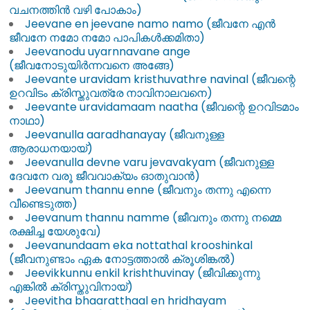
വചനത്തിൻ വഴി പോകാം)
Jeevane en jeevane namo namo (ജീവനേ എൻ
ജീവനേ നമോ നമോ പാപികൾക്കമിതാ)
Jeevanodu uyarnnavane ange
(ജീവനോടുയിർന്നവനെ അങ്ങേ)
Jeevante uravidam kristhuvathre navinal (ജീവന്റെ
ഉറവിടം ക്രിസ്തുവത്രേ നാവിനാലവനെ)
Jeevante uravidamaam naatha (ജീവന്റെ ഉറവിടമാം
നാഥാ)
Jeevanulla aaradhanayay (ജീവനുള്ള
ആരാധനയായ്‌)
Jeevanulla devne varu jevavakyam (ജീവനുള്ള
ദേവനേ വരൂ ജീവവാക്യം ഓതുവാൻ)
Jeevanum thannu enne (ജീവനും തന്നു എന്നെ
വീണ്ടെടുത്ത)
Jeevanum thannu namme (ജീവനും തന്നു നമ്മെ
രക്ഷിച്ച യേശുവേ)
Jeevanundaam eka nottathal krooshinkal
(ജീവനുണ്ടാം ഏക നോട്ടത്താൽ ക്രൂശിങ്കൽ)
Jeevikkunnu enkil krishthuvinay (ജീവിക്കുന്നു
എങ്കിൽ ക്രിസ്തുവിനായ്)
Jeevitha bhaaratthaal en hridhayam