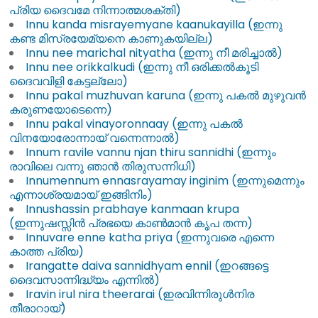
പ്രിയ ദൈവമേ നിന്നാത്മശക്തി)
Innu kanda misrayemyane kaanukayilla (ഇന്നു
കണ്ട മിസ്രയേമ്യനെ കാണുകയില്ല)
Innu nee marichal nityatha (ഇന്നു നീ മരിച്ചാൽ)
Innu nee orikkalkudi (ഇന്നു നീ ഒരിക്കൽകൂടി
ദൈവവിളി കേട്ടല്ലോ)
Innu pakal muzhuvan karuna (ഇന്നു പകൽ മുഴുവൻ
കരുണയോടെന്നെ)
Innu pakal vinayoronnaay (ഇന്നു പകൽ
വിനയോരോന്നായ് വന്നെന്നാൽ)
Innum ravile vannu njan thiru sannidhi (ഇന്നും
രാവിലെ വന്നു ഞാൻ തിരുസന്നിധി)
Innumennum ennasrayamay inginim (ഇന്നുമെന്നും
എന്നാശ്രയമായ് ഇങ്ങിനിം)
Innushassin prabhaye kanmaan krupa
(ഇന്നുഷസ്സിൻ പ്രഭയെ കാൺമാൻ കൃപ തന്ന)
Innuvare enne katha priya (ഇന്നുവരെ എന്നെ
കാത്ത പ്രിയ)
Irangatte daiva sannidhyam ennil (ഇറങ്ങട്ടെ
ദൈവസാന്നിദ്ധ്യം എന്നിൽ)
Iravin irul nira theerarai (ഇരവിന്നിരുൾനിര
തീരാറായ്)