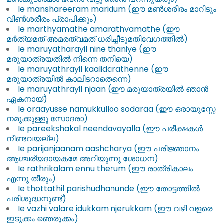
r
Ie manshareeram maridum (ഈ മൺശരീരം മാറിടും
e
വിൺശരീരം പ്രാപിക്കും)
Ie marthyamathe amarathvamathe (ഈ
s
മർത്യമത്‌ അമരത്വമത്‌ ധരിച്ചീടുമതിവേഗത്തിൽ)
e
Ie maruyatharayil nine thaniye (ഈ
n
മരുയാത്രയതിൽ നിന്നെ തനിയെ)
t
Ie maruyathrayil kaalidarathenne (ഈ
a
മരുയാത്രയിൽ കാലിടറാതെന്നെ)
Ie maruyathrayil njaan (ഈ മരുയാത്രയിൽ ഞാൻ
t
ഏകനായ്)
i
Ie oraayusse namukkulloo sodaraa (ഈ ഒരായുസ്സേ
o
നമുക്കുള്ളൂ സോദരാ)
n
Ie pareekshakal neendavayalla (ഈ പരീക്ഷകൾ
S
നീണ്ടവയല്ല)
Ie parijanjaanam aashcharya (ഈ പരിജ്ഞാനം
o
ആശ്ചര്യദായകമേ അറിയുന്നു ശോധന)
f
Ie rathrikalam ennu therum (ഈ രാത്രികാലം
t
എന്നു തീരും)
w
Ie thottathil parishudhanunde (ഈ തോട്ടത്തിൽ
a
പരിശുദ്ധനുണ്ട്)
Ie vazhi valare idukkam njerukkam (ഈ വഴി വളരെ
r
ഇടുക്കം ഞെരുക്കം)
e