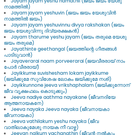
Jayam jayam yeshu namathil (ജയം ജയം യേശു
നാമത്തിൽ)
Jayam jayam yeshuvin (ജയം ജയം യേശുവിൻ
നാമത്തിൽ ജയം)
Jayam jayam yeshuvinnu divya rakshakan (ജയം
ജയം യേശുവിന്നു ദിവ്യരക്ഷകൻ)
Jayam tharume yeshu jayam (ജയം തരുമെ യേശു
ജയം തരുമെ)
Jayathinte geethangal (ജയത്തിന്റെ ഗീതങ്ങൾ
പാടിടുവാൻ)
Jayaverarai naam porveerarai (ജയവീരരായ് നാം
പോർ വീരരായ്)
Jayikkume suvishesham lokam jayikkume
(ജയിക്കുമേ സുവിശേഷ ലോകം ജയിക്കുമേ നശി)
Jayikkunnone jeeva vrikshaphalam (ജയിക്കുന്നോന്
ജീവ വൃക്ഷഫലം കൊടുക്കും)
Jeeva nadiye aathma nayakane (ജീവനദിയേ
ആത്മനായകനേ)
Jeeva nayaka Jeeva nayaka (ജീവനായകാ
ജീവനായകാ)
Jeeva vathilakum yeshu nayaka (ജീവ
വാതിലാകുമേശു നായക നീ വാഴ്ക)
Jeevan nalkum vachanathin (ജീവൻ നൽകും