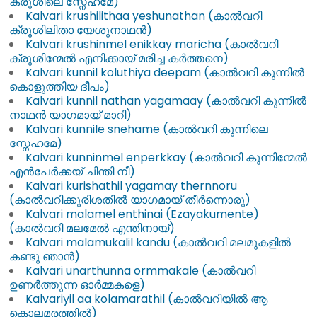
ക്രൂശിലെ സ്നേഹമേ)
Kalvari krushilithaa yeshunathan (കാൽവറി
ക്രൂശിലിതാ യേശുനാഥൻ)
Kalvari krushinmel enikkay maricha (കാൽവറി
ക്രൂശിന്മേൽ എനിക്കായ് മരിച്ച കർത്തനെ)
Kalvari kunnil koluthiya deepam (കാൽവറി കുന്നിൽ
കൊളുത്തിയ ദീപം)
Kalvari kunnil nathan yagamaay (കാൽവറി കുന്നിൽ
നാഥൻ യാഗമായ് മാറി)
Kalvari kunnile snehame (കാൽവറി കുന്നിലെ
സ്നേഹമേ)
Kalvari kunninmel enperkkay (കാൽവറി കുന്നിന്മേൽ
എൻപേർക്കയ് ചിന്തി നീ)
Kalvari kurishathil yagamay thernnoru
(കാൽവറിക്കുരിശതിൽ യാഗമായ് തീർന്നൊരു)
Kalvari malamel enthinai (Ezayakumente)
(കാൽവറി മലമേൽ എന്തിനായ്)
Kalvari malamukalil kandu (കാൽവറി മലമുകളിൽ
കണ്ടു ഞാൻ)
Kalvari unarthunna ormmakale (കാൽവറി
ഉണർത്തുന്ന ഓർമ്മകളെ)
Kalvariyil aa kolamarathil (കാൽവറിയിൽ ആ
കൊലമരത്തിൽ)