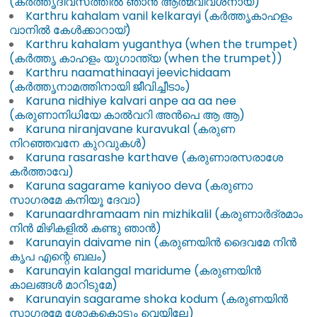
(കർത്തൃദിവസത്തിൽ ഞാൻ ആത്മവിവശനായ്‌)
Karthru kahalam vanil kelkarayi (കർത്തൃകാഹളം
വാനിൽ കേൾക്കാറായ്)
Karthru kahalam yuganthya (when the trumpet)
(കർത്തൃ കാഹളം യുഗാന്ത്യ (when the trumpet))
Karthru naamathinaayi jeevichidaam
(കർത്തൃനാമത്തിനായി ജീവിച്ചീടാം)
Karuna nidhiye kalvari anpe aa aa nee
(കരുണാനിധിയേ കാൽവറി അൻപെ ആ ആ)
Karuna niranjavane kuravukal (കരുണ
നിറഞ്ഞവനേ കുറവുകൾ)
Karuna rasarashe karthave (കരുണാരസരാശേ
കർത്താവേ)
Karuna sagarame kaniyoo deva (കരുണാ
സാഗരമേ കനിയൂ ദേവാ)
Karunaardhramaam nin mizhikalil (കരുണാർദ്രമാം
നിൻ മിഴികളിൽ കണ്ടു ഞാൻ)
Karunayin daivame nin (കരുണയിൻ ദൈവമേ നിൻ
കൃപ എന്റെ ബലം)
Karunayin kalangal maridume (കരുണയിൻ
കാലങ്ങൾ മാറിടുമേ)
Karunayin sagarame shoka kodum (കരുണയിൻ
സാഗരമേ ശോകകൊടും വെയിലേ)