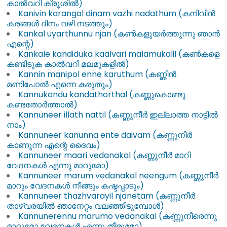
കാൽവറി ക്രൂശിൽ)
Kanivin karangal dinam vazhi nadathum (കനിവിൻ
കരങ്ങൾ ദിനം വഴി നടത്തും)
Kankal uyarthunnu njan (കൺകളുയർത്തുന്നു ഞാൻ
എന്റെ)
Kankale kandiduka kaalvari malamukalil (കൺകളെ
കണ്ടിടുക കാൽവറി മലമുകളിൽ)
Kannin manipol enne karuthum (കണ്ണിൻ
മണിപോൽ എന്നെ കരുതും)
Kannukondu kandathorthal (കണ്ണുകൊണ്ടു
കണ്ടതോർത്താൽ)
Kannuneer illath nattil (കണ്ണുനീർ ഇല്ലാത്ത നാട്ടിൽ
നാം)
Kannuneer kanunna ente daivam (കണ്ണുനീർ
കാണുന്ന എന്റെ ദൈവം)
Kannuneer maari vedanakal (കണ്ണുനീർ മാറി
വേദനകൾ എന്നു മാറുമോ)
Kannuneer marum vedanakal neengum (കണ്ണുനീർ
മാറും വേദനകൾ നീങ്ങും കഷ്ടപ്പാടും)
Kannuneer thazhvarayil njanetam (കണ്ണുനീർ
താഴ്വരയിൽ ഞാനേറ്റം വലഞ്ഞീടുമ്പോൾ)
Kannunerennu marumo vedanakal (കണ്ണുനീരെന്നു
മാറുമോ വേദനകൾ എന്നു തീരുമോ)