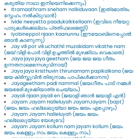
കരുതിയ നാഥാ ഇനിയെനിക്കെന്നും)
Itramaathram sneham nalkiduvaan (ഇത്രമാത്രം
സ്നേഹം നൽകിടുവാൻ)
Ivide neeyetta paadukalkkellaam (ഇവിടെ നീയേറ്റ
പാടുകൾക്കെല്ലാം പ്രതിഫലമെണ്ണി)
Iyobineppol njaan kaanunnu (ഈയോബിനെപ്പോൽ
ഞാൻ കാണുന്നു)
Jay vili por vili uchathil muzakidam vikathe nam
(ജയ് വിളി പോർ വിളി ഉച്ചത്തിൽ മുഴക്കിടാം വെകാതെ)
Jaya jaya jaya geetham (ജയ ജയ ജയ ഗീതം
ഉന്നതനാമെന്നേശുവിനായ്‌)
Jaya jaya kristhuvin thirunamam papikalkana (ജയ
ജയ ക്രിസ്തുവിൻ തിരുനാമം പാപികൾക്കാനന്ദ)
Jayageetham padi nammal (ജയഗീതം പാടി നമ്മൾ
ജയഭേരി മുഴക്കിയാത്ര ചെയ്യാം)
Jayali njaan jayali en (ജയാളി ഞാൻ ജയാളി എൻ)
Jayam Jayam Halleluyah JayamJayam (bapt)
(ജയം ജയം ഹല്ലേലുയ്യാ ജയം ജയം എ​പ്പോഴും)
Jayam Jayam halleluyah (ജയം ജയം
ഹല്ലേലുയ്യാ യേശുവേ)
Jayam Jayam kollum nam jayam kollum (ജയം
ജയം കെള്ളും നാം ജയം കെള്ളും നാം)