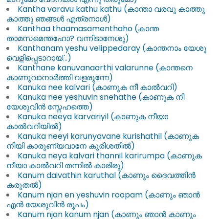
Kantha varavu kathu kathu (കാന്താ വരവു കാത്തു
കാത്തു ഞങ്ങൾ എത്രനാൾ)
Kanthaa thaamasamenthaho (കാന്ത
താമസമെന്തഹോ? വന്നിടാനേശു)
Kanthanam yeshu velippedaray (കാന്തനാം യേശു
വെളിപ്പെടാറായ്…)
Kanthane kanuvanaarthi valarunne (കാന്തനെ
കാണുവാനാർത്തി വളരുന്നേ)
Kanuka nee kalvari (കാണുക നീ കാൽവറി)
Kanuka nee yeshuvin snehathe (കാണുക നീ
യേശുവിൻ സ്നേഹത്തെ)
Kanuka neeya karvariyil (കാണുക നീയാ
കാൽവറിയിൽ)
Kanuka neeyi karunyavane kurishathil (കാണുക
നീയി കാരുണ്യവാനേ കുരിശതിൽ)
Kanuka neya kalvari thannil karirumpa (കാണുക
നീയാ കാൽവറി തന്നിൽ കാരിരു)
Kanum daivathin karuthal (കാണും ദൈവത്തിൻ
കരുതൽ)
Kanum njan en yeshuvin roopam (കാണും ഞാൻ
എൻ യേശുവിൻ രൂപം)
Kanum njan kanum njan (കാണും ഞാൻ കാണും