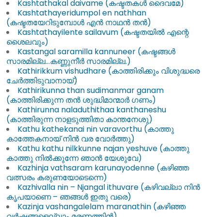
Kashtathakal daivame (കഷ്ടതകൾ ദൈവമേ)
Kashtathayeridumpol en nathhan
(കഷ്ടതയേറിടുമ്പോൾ എൻ നാഥൻ തൻ)
Kashtathayilente sailavum (കഷ്ടതയിൽ എന്റെ
ശൈലവും)
Kastangal saramilla kannuneer (കഷ്ടങ്ങൾ
സാരമില്ല…കണ്ണുനീർ സാരമില്ല.)
Kathirikkum vishudhare (കാത്തിരിക്കും വിശുദ്ധരെ
ചേർത്തിടുവാനായ്)
Kathirikunna than sudimanmar ganam
(കാത്തിരിക്കുന്ന തൻ ശുദ്ധിമാന്മാർ ഗണം)
Kathirunna naladuthithaa kanthaneshu
(കാത്തിരുന്ന നാളടുത്തിതാ കാന്തനേശു)
Kathu kathekanai nin varavorthu (കാത്തു
കാത്തേകനായ് നിൻ വര വോർത്തു)
Kathu kathu nilkkunne najan yeshuve (കാത്തു
കാത്തു നിൽക്കുന്നേ ഞാൻ യേശുവേ)
Kazhinja vathsaram karunayodenne (കഴിഞ്ഞ
വത്സരം കരുണയോടെന്നെ)
Kazhivalla nin – Njangal ithuvare (കഴിവല്ലാ നിൻ
കൃപയാണെ – ഞങ്ങൾ ഇതു വരെ)
Kazinja vashangalelam maranathin (കഴിഞ്ഞ
വർഷങ്ങളെല്ലാം മരണത്തിൻ)