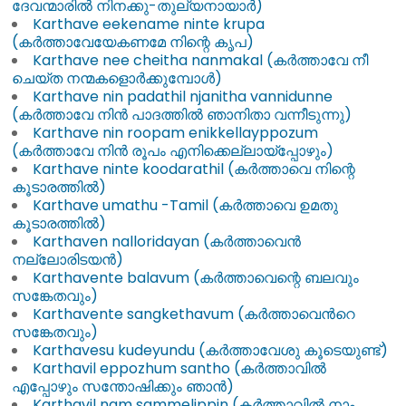
ദേവന്മാരിൽ നിനക്കു-തുല്യനായാർ)
Karthave eekename ninte krupa
(കർത്താവേയേകണമേ നിന്റെ കൃപ)
Karthave nee cheitha nanmakal (കർത്താവേ നീ
ചെയ്ത നന്മകളൊർക്കുമ്പോൾ)
Karthave nin padathil njanitha vannidunne
(കർത്താവേ നിൻ പാദത്തിൽ ഞാനിതാ വന്നീടുന്നു)
Karthave nin roopam enikkellayppozum
(കർത്താവേ നിൻ രൂപം എനിക്കെല്ലായ്​‍പ്പോഴും)
Karthave ninte koodarathil (കർത്താവെ നിന്റെ
കൂടാരത്തിൽ)
Karthave umathu -Tamil (കർത്താവെ ഉമതു
കൂടാരത്തിൽ)
Karthaven nalloridayan (കർത്താവെൻ
നല്ലോരിടയൻ)
Karthavente balavum (കർത്താവെന്റെ ബലവും
സങ്കേതവും)
Karthavente sangkethavum (കര്‍ത്താവെന്‍റെ
സങ്കേതവും)
Karthavesu kudeyundu (കർത്താവേശു കൂടെയുണ്ട്)
Karthavil eppozhum santho (കർത്താവിൽ
എപ്പോഴും സന്തോഷിക്കും ഞാൻ)
Karthavil nam sammelippin (കർത്താവിൽ നാം