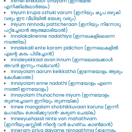
Inimel enikkillor bhayam (ഇനിമേൽ
എനിക്കില്ലോർഭയം)
Iniyum krupa ozhuki varum (ഇനിയും കൃപ ഒഴുകി
വരും ഈ വീഥിയിൽ യേശു വരും)
Iniyum ninnodu patticheraan (ഇനിയും നിന്നോടു
പറ്റിച്ചേരാൻ ആത്മമാരിയാൽ)
Innalakalinenne nadathiya (ഇന്നലകളിലെന്നെ
നടത്തിയ)
Innalekalil ente karam pidichon (ഇന്നലെകളിൽ
എന്റെ കരം പിടിച്ചോൻ)
Innaleyekkaal avan innum (ഇന്നലെയെക്കാൾ
അവൻ ഇന്നും നല്ലവൻ)
Innayolam aarum kelkkatha (ഇന്നേയോളം ആരും
കേൾക്കാത്ത)
Innayolam enne nadathi (ഇന്നയോളം എന്നെ
നടത്തി ഇന്നയോളം)
Innayolam thunachone iniyum (ഇന്നയോളം
തുണച്ചോനെ ഇനിയും തുണയ്ക്ക)
Innee mangalam shobhikkuvaan karuna (ഇന്നീ
മംഗല്യം ശോഭിക്കുവാൻ-കരുണ ചെയ്ക)
Inneeyushassil ninte van mahathvam
(ഇന്നീയുഷസ്സിൽ നിന്റെ വൻ മഹത്വം കാൺമാൻ)
Inneram priya daivame ninnaathma (ഇന്നേരം