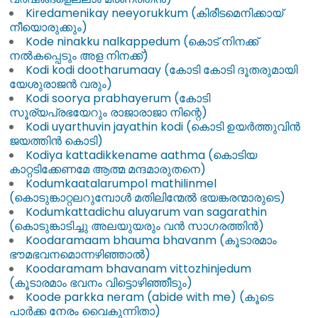
Kiredamenikay neeyorukkum (കിരീടമെനിക്കായ്
നീയൊരുക്കും)
Kode ninakku nalkappedum (കൊട് നിനക്ക്
നൽകപ്പെടും അള നിനക്ക്)
Kodi kodi dootharumaay (കോടി കോടി ദൂതരുമായി
യേശുരാജൻ വരും)
Kodi soorya prabhayerum (കോടി
സൂര്യപ്രഭയേറും രാജാരാജാ നിന്റെ)
Kodi uyarthuvin jayathin kodi (കൊടി ഉയർത്തുവിൻ
ജയത്തിൻ കൊടി)
Kodiya kattadikkename aathma (കൊടിയ
കാറ്റടിക്കേണമേ ആത്മ മന്ദമാരുതനെ)
Kodumkaatalarumpol mathilinmel
(കൊടുങ്കാറ്റലറുമ്പോൾ മതിലിന്മേൽ ഭയങ്കരന്മാരുടെ)
Kodumkattadichu aluyarum van sagarathin
(കൊടുങ്കാടിച്ചു അലയുയരും വൻ സാഗരത്തിൻ)
Koodaramaam bhauma bhavanm (കൂടാരമാം
ഭൗമഭവനമൊന്നഴിഞ്ഞാൽ)
Koodaramam bhavanam vittozhinjedum
(കൂടാരമാം ഭവനം വിട്ടൊഴിഞ്ഞീടും)
Koode parkka neram (abide with me) (കൂടെ
പാർക്ക നേരം വൈകുന്നിതാ)