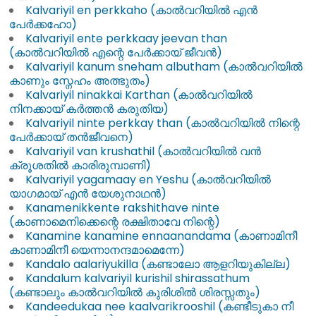
Kalvariyil en perkkaho (കാൽവറിയിൽ എൻ
പേർക്കഹോ)
Kalvariyil ente perkkaay jeevan than
(കാൽവറിയിൽ എന്റെ പേർക്കായ് ജീവൻ)
Kalvariyil kanum sneham albutham (കാൽവറിയിൽ
കാണും സ്നേഹം അത്ഭുതം)
Kalvariyil ninakkai Karthan (കാൽവറിയിൽ
നിനക്കായ് കർത്തൻ കരുതിയ)
Kalvariyil ninte perkkay than (കാൽവറിയിൽ നിന്റെ
പേർക്കായ് തൻജീവനെ)
Kalvariyil van krushathil (കാൽവറിയിൽ വൻ
ക്രൂശതിൽ കാരിരുമ്പാണി)
Kalvariyil yagamaay en Yeshu (കാൽവറിയിൽ
യാഗമായ് എൻ യേശുനാഥൻ)
Kanamenikkente rakshithave ninte
(കാണാമെനിക്കെന്റെ രക്ഷിതാവേ നിന്റെ)
Kanamine kanamine ennaanandama (കാണാമിനീ
കാണാമിനീ യെന്നാനന്ദമാമെന്നേ)
Kandalo aalariyukilla (കണ്ടാലോ ആളറിയുകില്ല)
Kandalum kalvariyil kurishil shirassathum
(കണ്ടാലും കാൽവറിയിൽ കുരിശിൽ ശിരസ്സതും)
Kandeedukaa nee kaalvarikrooshil (കണ്ടീടുകാ നീ