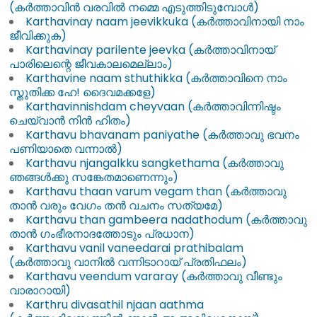
(കർത്താവിൻ വരവിൽ നമ്മെ എടുത്തിടുമ്പോൾ)
Karthavinay naam jeevikkuka (കർത്താവിനായി നാം
ജീവിക്കുക)
Karthavinay parilente jeevka (കർത്താവിനായ്
പാരിലെന്റെ ജീവകാലമെല്ലാം)
Karthavine naam sthuthikka (കർത്താവിനെ നാം
സ്തുതിക്ക ഹേ! ദൈവമക്കളേ)
Karthavinnishdam cheyvaan (കർത്താവിന്നിഷ്ടം
ചെയ്വാൻ നിൻ ഹിതം)
Karthavu bhavanam paniyathe (കർത്താവു ഭവനം
പണിയാതെ വന്നാൽ)
Karthavu njangalkku sangkethama (കർത്താവു
ഞങ്ങൾക്കു സങ്കേതമാണെന്നും)
Karthavu thaan varum vegam than (കർത്താവു
താൻ വരും വേഗം തൻ വചനം സത്യമേ)
Karthavu than gambeera nadathodum (കർത്താവു
താൻ ഗംഭീരനാദത്തോടും പ്രധാന)
Karthavu vanil vaneedarai prathibalam
(കർത്താവു വാനിൽ വന്നിടാറായ് പ്രതിഫലം)
Karthavu veendum vararay (കർത്താവു വീണ്ടും
വാരാറായി)
Karthru divasathil njaan aathma