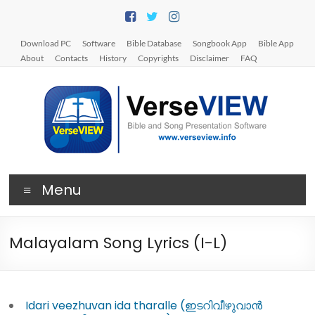
Skip
to
content
Download PC
Software
Bible Database
Songbook App
Bible App
About
Contacts
History
Copyrights
Disclaimer
FAQ
V
Menu
e
r
Malayalam Song Lyrics (I-L)
s
e
V
Idari veezhuvan ida tharalle (ഇടറിവീഴുവാൻ