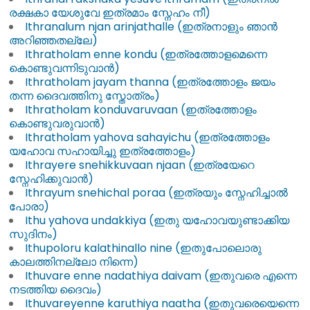
രക്ഷകാ യേശുവേ ഇത്രമാം സ്നേഹം നീ)
Ithranalum njan arinjathalle (ഇത്രനാളും ഞാൻ
അറിഞ്ഞതല്ലേ)
Ithratholam enne kondu (ഇത്രത്തോളമെന്നെ
കൊണ്ടുവന്നിടുവാൻ)
Ithratholam jayam thanna (ഇത്രത്തോളം ജയം
തന്ന ദൈവത്തിനു സ്തോത്രം)
Ithratholam konduvaruvaan (ഇത്രത്തോളം
കൊണ്ടുവരുവാൻ)
Ithratholam yahova sahayichu (ഇത്രത്തോളം
യഹോവ സഹായിച്ചു ഇത്രത്തോളം)
Ithrayere snehikkuvaan njaan (ഇത്രയേറെ
സ്നേഹിക്കുവാൻ)
Ithrayum snehichal poraa (ഇത്രയും സ്നേഹിച്ചാൽ
പോരാ)
Ithu yahova undakkiya (ഇതു യഹോവയുണ്ടാക്കിയ
സുദിനം)
Ithupoloru kalathinallo nine (ഇതുപോലൊരു
കാലത്തിനല്ലോ നിന്നെ)
Ithuvare enne nadathiya daivam (ഇതുവരെ എന്നെ
നടത്തിയ ദൈവം)
Ithuvareyenne karuthiya naatha (ഇതുവരെയെന്നെ