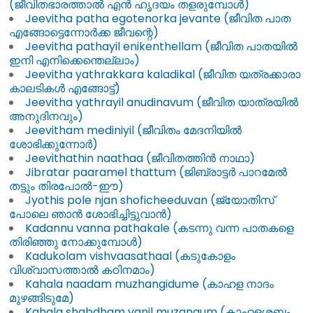
(ജീവിതഭാരത്താൽ എൻ ഹൃദയം തളരുമ്പോൾ)
Jeevitha patha egotenorka jevante (ജീവിത പാത
എങ്ങോട്ടെന്നോർക്ക ജീവന്റെ)
Jeevitha pathayil enikenthellam (ജീവിത പാതയിൽ
ഇനി എനിക്കെന്തെല്ലാം)
Jeevitha yathrakkara kaladikal (ജീവിത യത്രക്കാരാ
കാലടികൾ എങ്ങോട്ട്)
Jeevitha yathrayil anudinavum (ജീവിത യാത്രയിൽ
അനുദിനവും)
Jeevitham mediniyil (ജീവിതം മേദനിയിൽ
ശോഭിക്കുന്നോർ)
Jeevithathin naathaa (ജീവിതത്തിൻ നാഥാ)
Jibratar paaramel thattum (ജിബ്രാട്ടർ പാറമേൽ
തട്ടും തിരപോൽ-ഈ)
Jyothis pole njan shoficheeduvan (ജ്യോതിസ്
പോലെ ഞാൻ ശോഭിച്ചിട്ടുവാൻ)
Kadannu vanna pathakale (കടന്നു വന്ന പാതകളെ
തിരിഞ്ഞു നോക്കുമ്പോൾ)
Kadukolam vishvaasathaal (കടുകോളം
വിശ്വാസത്താൽ കഠിനമാം)
Kahala naadam muzhangidume (കാഹള നാദം
മുഴങ്ങിടുമേ)
Kahala shabdham vanil muzangum (കാഹളശബ്ദം