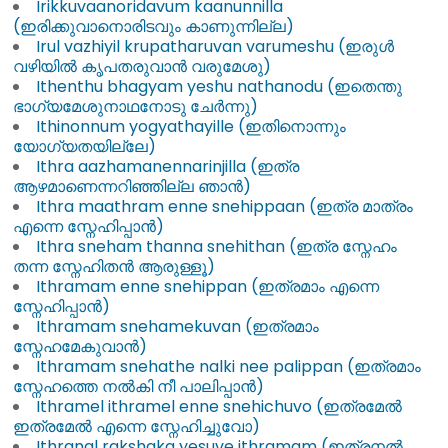
Irikkuvaanoridavum kaanunnilla
(ഇരിക്കുവാനൊരിടവും കാണുന്നില്ല)
Irul vazhiyil krupatharuvan varumeshu (ഇരുൾ
വഴിയിൽ കൃപതരുവാൻ വരുമേശു)
Ithenthu bhagyam yeshu nathanodu (ഇതെന്തു
ഭാഗ്യമേശുനാഥനോടു ചേർന്നു)
Ithinonnum yogyathayille (ഇതിനൊന്നും
യോഗ്യതയില്ലേ)
Ithra aazhamanennarinjilla (ഇത്ര
ആഴമാണെന്നറിഞ്ഞില്ല ഞാൻ)
Ithra maathram enne snehippaan (ഇത്ര മാത്രം
എന്നെ സ്നേഹിപ്പാൻ)
Ithra sneham thanna snehithan (ഇത്ര സ്നേഹം
തന്ന സ്നേഹിതൻ ആരുള്ളൂ)
Ithramam enne snehippan (ഇത്രമാം എന്നെ
സ്നേഹിപ്പാൻ)
Ithramam snehamekuvan (ഇത്രമാം
സ്നേഹമേകുവാൻ)
Ithramam snehathe nalki nee palippan (ഇത്രമാം
സ്നേഹത്തെ നൽകി നീ പാലിപ്പാൻ)
Ithramel ithramel enne snehichuvo (ഇത്രമേൽ
ഇത്രമേൽ എന്നെ സ്നേഹിച്ചുവോ)
Ithranal rakshaka yesuve ithramam (ഇത്രനൽ