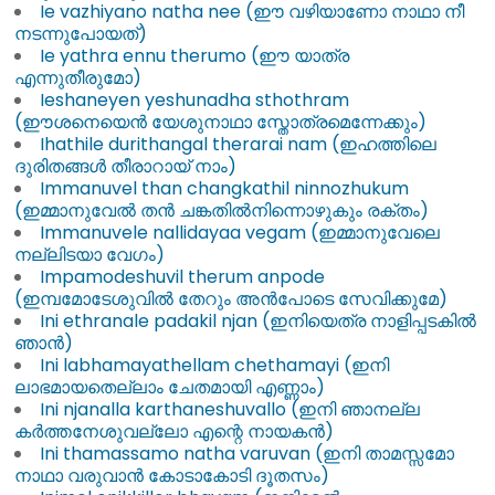
Ie vazhiyano natha nee (ഈ വഴിയാണോ നാഥാ നീ
നടന്നുപോയത്)
Ie yathra ennu therumo (ഈ യാത്ര
എന്നുതീരുമോ)
Ieshaneyen yeshunadha sthothram
(ഈശനെയെൻ യേശുനാഥാ സ്തോത്രമെന്നേക്കും)
Ihathile durithangal therarai nam (ഇഹത്തിലെ
ദുരിതങ്ങൾ തീരാറായ് നാം)
Immanuvel than changkathil ninnozhukum
(ഇമ്മാനുവേൽ തൻ ചങ്കതിൽനിന്നൊഴുകും രക്തം)
Immanuvele nallidayaa vegam (ഇമ്മാനുവേലെ
നല്ലിടയാ വേഗം)
Impamodeshuvil therum anpode
(ഇമ്പമോടേശുവിൽ തേറും അൻപോടെ സേവിക്കുമേ)
Ini ethranale padakil njan (ഇനിയെത്ര നാളിപ്പടകിൽ
ഞാൻ)
Ini labhamayathellam chethamayi (ഇനി
ലാഭമായതെല്ലാം ചേതമായി എണ്ണാം)
Ini njanalla karthaneshuvallo (ഇനി ഞാനല്ല
കർത്തനേശുവല്ലോ എന്റെ നായകൻ)
Ini thamassamo natha varuvan (ഇനി താമസ്സമോ
നാഥാ വരുവാൻ കോടാകോടി ദൂതസം)