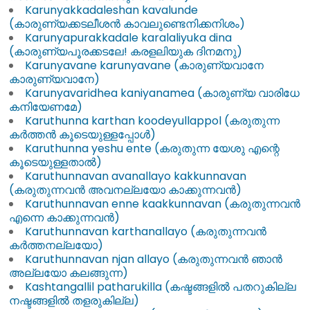
Karunyakkadaleshan kavalunde
(കാരുണ്യക്കടലീശൻ കാവലുണ്ടെനിക്കനിശം)
Karunyapurakkadale karalaliyuka dina
(കാരുണ്യപൂരക്കടലേ! കരളലിയുക ദിനമനു)
Karunyavane karunyavane (കാരുണ്യവാനേ
കാരുണ്യവാനേ)
Karunyavaridhea kaniyanamea (കാരുണ്യ വാരിധേ
കനിയേണമേ)
Karuthunna karthan koodeyullappol (കരുതുന്ന
കർത്തൻ കൂടെയുള്ളപ്പോ​‍ൾ)
Karuthunna yeshu ente (കരുതുന്ന യേശു എന്റെ
കൂടെയുള്ളതാൽ)
Karuthunnavan avanallayo kakkunnavan
(കരുതുന്നവൻ അവനല്ലയോ കാക്കുന്നവൻ)
Karuthunnavan enne kaakkunnavan (കരുതുന്നവൻ
എന്നെ കാക്കുന്നവൻ)
Karuthunnavan karthanallayo (കരുതുന്നവൻ
കർത്തനല്ലയോ)
Karuthunnavan njan allayo (കരുതുന്നവൻ ഞാൻ
അല്ലയോ കലങ്ങുന്ന)
Kashtangallil patharukilla (കഷ്ടങ്ങളിൽ പതറുകില്ല
നഷ്ടങ്ങളിൽ തളരുകില്ല)