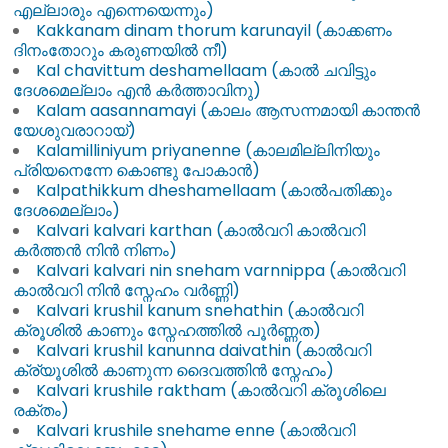
എല്ലാരും എന്നെയെന്നും)
Kakkanam dinam thorum karunayil (കാക്കണം
ദിനംതോറും കരുണയിൽ നീ)
Kal chavittum deshamellaam (കാൽ ചവിട്ടും
ദേശമെല്ലാം എൻ കർത്താവിനു)
Kalam aasannamayi (കാലം ആസന്നമായി കാന്തൻ
യേശുവരാറായ്)
Kalamilliniyum priyanenne (കാലമില്ലിനിയും
പ്രിയനെന്നേ കൊണ്ടു പോകാൻ)
Kalpathikkum dheshamellaam (കാൽപതിക്കും
ദേശമെല്ലാം)
Kalvari kalvari karthan (കാൽവറി കാൽവറി
കർത്തൻ നിൻ നിണം)
Kalvari kalvari nin sneham varnnippa (കാൽവറി
കാൽവറി നിൻ സ്നേഹം വർണ്ണി)
Kalvari krushil kanum snehathin (കാൽവറി
ക്രൂശിൽ കാണും സ്നേഹത്തിൽ പൂർണ്ണത)
Kalvari krushil kanunna daivathin (കാൽവറി
ക്ര്യൂശിൽ കാണുന്ന ദൈവത്തിൻ സ്നേഹം)
Kalvari krushile raktham (കാൽവറി ക്രൂശിലെ
രക്തം)
Kalvari krushile snehame enne (കാൽവറി