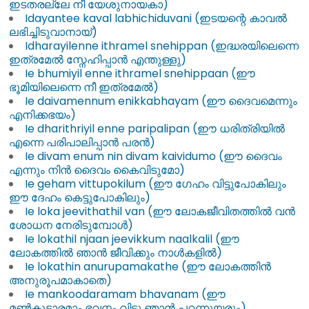
ഇടതരല്ലേ നീ യേശുനായകാ)
I
Idayantee kaval labhichiduvani (ഇടയന്റെ കാവൽ
ലഭിച്ചിടുവാനായ്)
E
Idharayilenne ithramel snehippan (ഇദ്ധരയിലെന്നെ
ഇത്രമേൽ സ്നേഹിപ്പാൻ എന്തുള്ളു)
W
Ie bhumiyil enne ithramel snehippaan (ഈ
ഭൂമിയിലെന്നെ നീ ഇത്രമേൽ)
Ie daivamennum enikkabhayam (ഈ ദൈവമെന്നും
B
എനിക്കഭയം)
i
Ie dharithriyil enne paripalipan (ഈ ധരിത്രിയിൽ
b
എന്നെ പരിപാലിപ്പാൻ പരൻ)
l
Ie divam enum nin divam kaividumo (ഈ ദൈവം
e
എന്നും നിൻ ദൈവം കൈവിടുമോ)
Ie geham vittupokilum (ഈ ഗേഹം വിട്ടുപോകിലും
a
ഈ ദേഹം കെട്ടുപോകിലും)
n
Ie loka jeevithathil van (ഈ ലോകജീവിതത്തിൽ വൻ
d
ശോധന നേരിടുമ്പോൾ)
S
Ie lokathil njaan jeevikkum naalkalil (ഈ
o
ലോകത്തിൽ ഞാൻ ജീവിക്കും നാൾകളിൽ)
Ie lokathin anurupamakathe (ഈ ലോകത്തിൻ
n
അനുരൂപമാകാതെ)
g
Ie mankoodaramam bhavanam (ഈ
P
മൺകൂടാരമാം ഭവനം വിട്ടു ഞാൻ പറന്നുയരും)