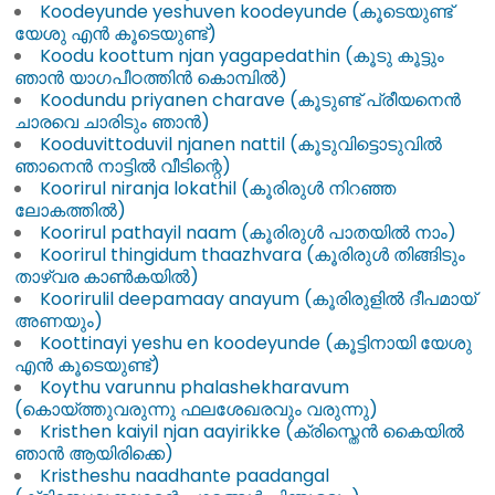
Koodeyunde yeshuven koodeyunde (കൂടെയുണ്ട്
യേശു എൻ കൂടെയുണ്ട്)
Koodu koottum njan yagapedathin (കൂടു കൂട്ടും
ഞാൻ യാഗപീഠത്തിൻ കൊമ്പിൽ)
Koodundu priyanen charave (കൂടുണ്ട് പ്രീയനെൻ
ചാരവെ ചാരിടും ഞാൻ)
Kooduvittoduvil njanen nattil (കൂടുവിട്ടൊടുവിൽ
ഞാനെൻ നാട്ടിൽ വീടിന്റെ)
Koorirul niranja lokathil (കൂരിരുൾ നിറഞ്ഞ
ലോകത്തിൽ)
Koorirul pathayil naam (കൂരിരുൾ പാതയിൽ നാം)
Koorirul thingidum thaazhvara (കൂരിരുൾ തിങ്ങിടും
താഴ്വര കാൺകയിൽ)
Koorirulil deepamaay anayum (കൂരിരുളിൽ ദീപമായ്
അണയും)
Koottinayi yeshu en koodeyunde (കൂട്ടിനായി യേശു
എൻ കൂടെയുണ്ട്)
Koythu varunnu phalashekharavum
(കൊയ്ത്തുവരുന്നു ഫലശേഖരവും വരുന്നു)
Kristhen kaiyil njan aayirikke (ക്രിസ്തെൻ കൈയിൽ
ഞാൻ ആയിരിക്കെ)
Kristheshu naadhante paadangal