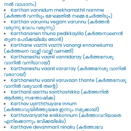
നൽ വാഗ്ദാനം)
Karthan vannidum mekhamathil namme
(കർത്തൻ വന്നിടും മേഘമതിൽ നമ്മെ ചേർത്തിടും)
Karthan varunnu vegam varunnu (കർത്തൻ
വരുന്നു വേഗം വരുന്നു)
Karthananen thuna pedikkayilla (കർത്തനാണെൻ
തുണ പേടിക്കയില്ല ഞാൻ)
Karthane vazthi vazthi vanangi ennanekuma
(കർത്തനെ വാഴ്ത്തി വാഴ്ത്തി വണങ്ങി)
Karthaneshu vaanil vannidaray (കർത്തനേശു
വാനിൽ വന്നിടാറായ്)
Karthaneshu vaanil vararray (കർത്തനേശു വാനിൽ
വരാറായ്)
Karthaneshu vaanil varuvaan thante (കർത്തനേശു
വാനിൽ വരുവാൻ തന്റെ)
Karthanil aarthu santhoshikka (കർത്തനിൽ
ആർത്തു സന്തോഷിക്ക)
Karthav uyirththuyare innum
(കർത്താവുയിർത്തുയരേ ഇന്നും നമുക്കായി)
Karthavariyathe enikkonnum (കർത്താവറിയാതെ
എനിക്കൊന്നും ഭവിക്കയില്ല)
Karthave devanmaril ninaku (കർത്താവേ