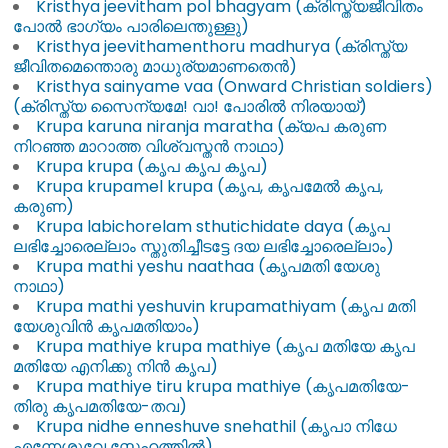
Kristhya jeevitham pol bhagyam (ക്രിസ്ത്യജീവിതം
പോൽ ഭാഗ്യം പാരിലെന്തുള്ളു)
Kristhya jeevithamenthoru madhurya (ക്രിസ്ത്യ
ജീവിതമെന്തൊരു മാധുര്യമാണതെൻ)
Kristhya sainyame vaa (Onward Christian soldiers)
(ക്രിസ്ത്യ സൈന്യമേ! വാ! പോരിൽ നിരയായ്‌)
Krupa karuna niranja maratha (ക്യപ കരുണ
നിറഞ്ഞ മാറാത്ത വിശ്വസ്തൻ നാഥാ)
Krupa krupa (കൃപ കൃപ കൃപ)
Krupa krupamel krupa (കൃപ, കൃപമേൽ കൃപ,
കരുണ)
Krupa labichorelam sthutichidate daya (കൃപ
ലഭിച്ചോരെല്ലാം സ്തുതിച്ചീടട്ടേ ദയ ലഭിച്ചോരെല്ലാം)
Krupa mathi yeshu naathaa (കൃപമതി യേശു
നാഥാ)
Krupa mathi yeshuvin krupamathiyam (കൃപ മതി
യേശുവിൻ കൃപമതിയാം)
Krupa mathiye krupa mathiye (കൃപ മതിയേ കൃപ
മതിയേ എനിക്കു നിൻ കൃപ)
Krupa mathiye tiru krupa mathiye (കൃപമതിയേ-
തിരു കൃപമതിയേ-തവ)
Krupa nidhe enneshuve snehathil (കൃപാ നിധേ
എന്നേശുവേ സ്നേഹത്തിൽ)