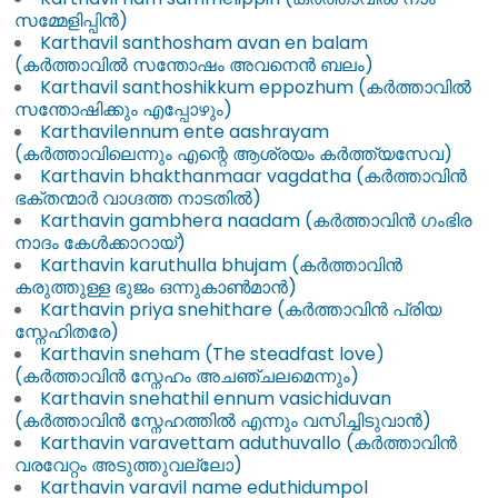
സമ്മേളിപ്പിൻ)
Karthavil santhosham avan en balam
(കർത്താവിൽ സന്തോഷം അവനെൻ ബലം)
Karthavil santhoshikkum eppozhum (കർത്താവിൽ
സന്തോഷിക്കും എപ്പോഴും)
Karthavilennum ente aashrayam
(കർത്താവിലെന്നും എന്റെ ആശ്രയം കർത്ത്യസേവ)
Karthavin bhakthanmaar vagdatha (കർത്താവിൻ
ഭക്തന്മാർ വാഗ്ദത്ത നാടതിൽ)
Karthavin gambhera naadam (കർത്താവിൻ ഗംഭിര
നാദം കേൾക്കാറായ്)
Karthavin karuthulla bhujam (കർത്താവിൻ
കരുത്തുള്ള ഭുജം ഒന്നുകാൺമാൻ)
Karthavin priya snehithare (കർത്താവിൻ പ്രിയ
സ്നേഹിതരേ)
Karthavin sneham (The steadfast love)
(കർത്താവിൻ സ്നേഹം അചഞ്ചലമെന്നും)
Karthavin snehathil ennum vasichiduvan
(കർത്താവിൻ സ്നേഹത്തിൽ എന്നും വസിച്ചിടുവാൻ)
Karthavin varavettam aduthuvallo (കർത്താവിൻ
വരവേറ്റം അടുത്തുവല്ലോ)
Karthavin varavil name eduthidumpol