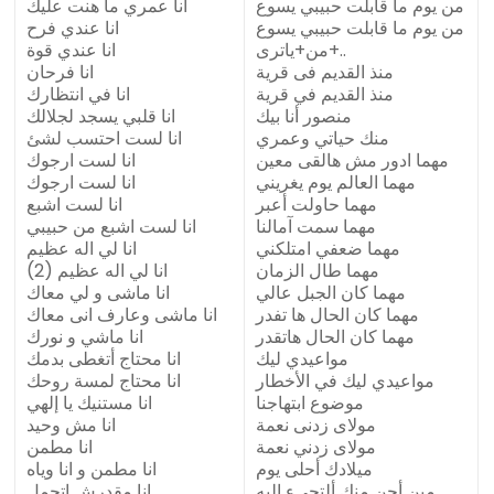
من يوم ما قابلت حبيبي يسوع
انا عمري ما هنت عليك
من يوم ما قابلت حبيبي يسوع
انا عندي فرح
من+ياترى+..
انا عندي قوة
منذ القديم فى قرية
انا فرحان
منذ القديم في قرية
انا في انتظارك
منصور أنا بيك
انا قلبي يسجد لجلالك
منك حياتي وعمري
انا لست احتسب لشئ
مهما ادور مش هالقى معين
انا لست ارجوك
مهما العالم يوم يغريني
انا لست ارجوك
مهما حاولت أعبر
انا لست اشبع
مهما سمت آمالنا
انا لست اشبع من حبيبي
مهما ضعفي امتلكني
انا لي اله عظيم
مهما طال الزمان
انا لي اله عظيم (2)
مهما كان الجبل عالي
انا ماشى و لي معاك
مهما كان الحال ها تفدر
انا ماشى وعارف انى معاك
مهما كان الحال هاتقدر
انا ماشي و نورك
مواعيدي ليك
انا محتاج أتغطى بدمك
مواعيدي ليك في الأخطار
انا محتاج لمسة روحك
موضوع ابتهاجنا
انا مستنيك يا إلهي
مولاى زدنى نعمة
انا مش وحيد
مولاى زدني نعمة
انا مطمن
ميلادك أحلى يوم
انا مطمن و انا وياه
مين أحن منك ألتجيء إليه
انا مقدرش اتحمل