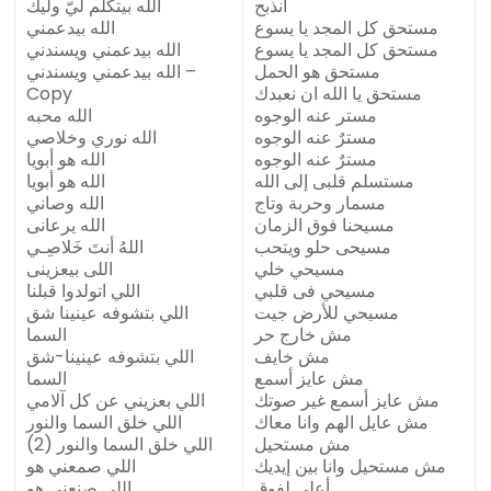
انذبح
الله بيتكلم ليّ وليك
مستحق كل المجد يا يسوع
الله بيدعمني
مستحق كل المجد يا يسوع
الله بيدعمني ويسندني
مستحق هو الحمل
الله بيدعمني ويسندني –
مستحق يا الله ان نعبدك
Copy
مستر عنه الوجوه
الله محبه
مسترٌ عنه الوجوه
الله نوري وخلاصي
مسترٌ عنه الوجوه
الله هو أبويا
مستسلم قلبى إلى الله
الله هو أبويا
مسمار وحربة وتاج
الله وصاني
مسيحنا فوق الزمان
الله يرعانى
مسيحى حلو ويتحب
اللهُ أنتَ خَلاصِـي
مسيحي خلي
اللى بيعزينى
مسيحي فى قلبي
اللي اتولدوا قبلنا
مسيحي للأرض جيت
اللي بتشوفه عينينا شق
مش خارج حر
السما
مش خايف
اللي بتشوفه عينينا-شق
مش عايز أسمع
السما
مش عايز أسمع غير صوتك
اللي بعزيني عن كل آلامي
مش عايل الهم وانا معاك
اللي خلق السما والنور
مش مستحيل
اللي خلق السما والنور (2)
مش مستحيل وانا بين إيديك
اللي صمعني هو
أعلى لفوق
اللي صنعني هو