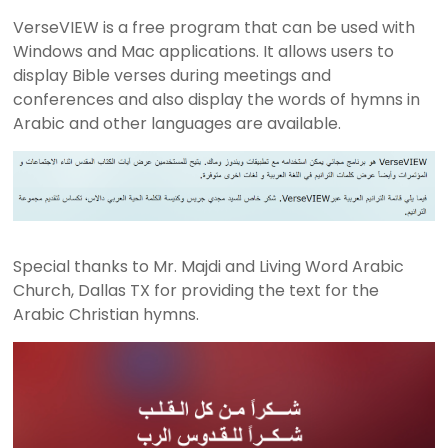
I
VerseVIEW is a free program that can be used with
Windows and Mac applications. It allows users to
E
display Bible verses during meetings and
W
conferences and also display the words of hymns in
Arabic and other languages are available.
B
i
b
l
e
Special thanks to Mr. Majdi and Living Word Arabic
a
Church, Dallas TX for providing the text for the
n
Arabic Christian hymns.
d
S
o
n
g
P