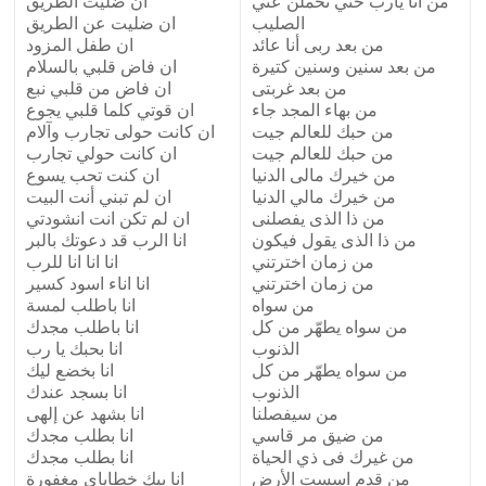
من انا يارب حتي تحملن عني
ان ضليت الطريق
الصليب
ان ضليت عن الطريق
من بعد ربى أنا عائد
ان طفل المزود
من بعد سنين وسنين كتيرة
ان فاض قلبي بالسلام
من بعد غربتى
ان فاض من قلبي نبع
من بهاء المجد جاء
ان قوتي كلما قلبي يجوع
من حبك للعالم جيت
ان كانت حولى تجارب وآلام
من حبك للعالم جيت
ان كانت حولي تجارب
من خيرك مالى الدنيا
ان كنت تحب يسوع
من خيرك مالي الدنيا
ان لم تبني أنت البيت
من ذا الذى يفصلنى
ان لم تكن انت انشودتي
من ذا الذى يقول فيكون
انا الرب قد دعوتك بالبر
من زمان اخترتني
انا انا انا للرب
من زمان اخترتني
انا اناء اسود كسير
من سواه
انا باطلب لمسة
من سواه يطهّر من كل
انا باطلب مجدك
الذنوب
انا بحبك يا رب
من سواه يطهّر من كل
انا بخضع ليك
الذنوب
انا بسجد عندك
من سيفصلنا
انا بشهد عن إلهى
من ضيق مر قاسي
انا بطلب مجدك
من غيرك فى ذي الحياة
انا بطلب مجدك
من قدم اسست الأرض
انا بيك خطاياي مغفورة