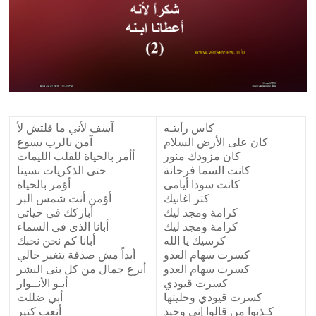
r
e
s
e
n
t
a
t
كاس رأيتـه
آسف لأني ما قلتش لأ
كان على الأرض السلام
آمن بالرب يسوع
i
كان مزودك منور
أأمر بالحياة للقلب الليمات
o
كانت السما فرحانة
حتى الذكريات نسينا
n
كانت سودا أيامى
أؤمر بالحياة
S
كتر اغانيك
أؤمن أنت شمس البر
o
كرامة ومجد ليك
أباركك في حياتي
كرامة ومجد ليك
أبانا الذى فى السماء
f
كرسيك يا الله
أبانا كم نحن نحبك
t
كسرت سهام العدو
أبداً مش صدفة يتغير حالي
w
كسرت سهام العدو
أبرع جمال من كل بنى البشر
a
كسرت قيودي
أبـو الأنــوار
r
كسرت قيودي وحليتها
أبي ضللت
كـذبوا من قالوا إني وحيد
أتعب كتير
e