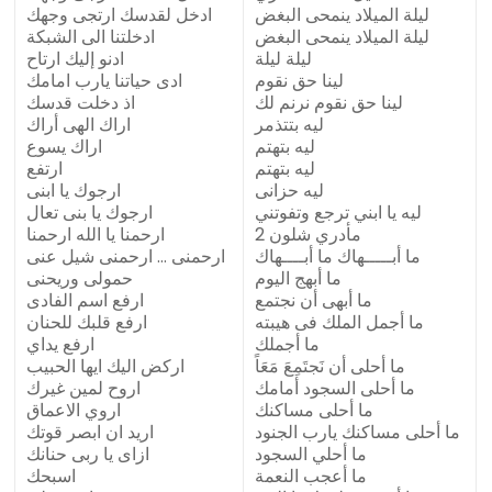
ليلة الميلاد ينمحى البغض
ادخل لقدسك ارتجى وجهك
ليلة الميلاد ينمحى البغض
ادخلتنا الى الشبكة
ليلة ليلة
ادنو إليك ارتاح
لينا حق نقوم
ادى حياتنا يارب امامك
لينا حق نقوم نرنم لك
اذ دخلت قدسك
ليه بتتذمر
اراك الهى أراك
ليه بتهتم
اراك يسوع
ليه بتهتم
ارتفع
ليه حزانى
ارجوك يا ابنى
ليه يا ابني ترجع وتفوتني
ارجوك يا بنى تعال
مأدري شلون 2
ارحمنا يا الله ارحمنا
ما أبـــــهاك ما أبــــهاك
ارحمنى … ارحمنى شيل عنى
ما أبهج اليوم
حمولى وريحنى
ما أبهى أن نجتمع
ارفع اسم الفادى
ما أجمل الملك فى هيبته
ارفع قلبك للحنان
ما أجملك
ارفع يداي
ما أحلى أن نَجتَمِعَ مَعَاً
اركض اليك ايها الحبيب
ما أحلى السجود أمامك
اروح لمين غيرك
ما أحلى مساكنك
اروي الاعماق
ما أحلى مساكنك يارب الجنود
اريد ان ابصر قوتك
ما أحلي السجود
ازاى يا ربى حنانك
ما أعجب النعمة
اسبحك