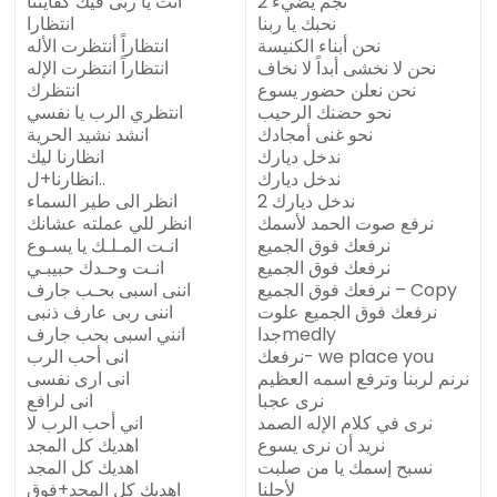
نجم يضيء 2
انت يا ربى فيك كفايتنا
نحبك يا ربنا
انتظارا
نحن أبناء الكنيسة
انتظاراً أنتظرت الأله
نحن لا نخشى أبداً لا نخاف
انتظاراً انتظرت الإله
نحن نعلن حضور يسوع
انتظرك
نحو حضنك الرحيب
انتظري الرب يا نفسي
نحو غنى أمجادك
انشد نشيد الحرية
ندخل ديارك
انظارنا ليك
ندخل ديارك
انظارنا+ل..
ندخل ديارك 2
انظر الى طير السماء
نرفع صوت الحمد لأسمك
انظر للي عملته عشانك
نرفعك فوق الجميع
انـت المـلـك يا يسـوع
نرفعك فوق الجميع
انـت وحـدك حبيبـي
نرفعك فوق الجميع – Copy
اننى اسبى بحـب جارف
نرفعك فوق الجميع علوت
اننى ربى عارف ذنبى
جداmedly
انني اسبى بحب جارف
نرفعك- we place you
انى أحب الرب
نرنم لربنا وترفع اسمه العظيم
انى ارى نفسى
نرى عجبا
انى لرافع
نرى في كلام الإله الصمد
اني أحب الرب لا
نريد أن نرى يسوع
اهديك كل المجد
نسبح إسمك يا من صلبت
اهديك كل المجد
لأجلنا
اهديك كل المجد+فوق