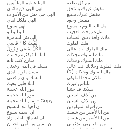
مغ كل طلعة
الهنا عظيم الهنا أمين
مفيش غيرك يستحق
الهي الهي كن قائدي
مفيش غيرك يشبع
الهي حي مش بين الأموات
مفيش وجود
الهي ملكك ابدي
مل الينا اليوم يا يسوع
الهي يسوع
ملء روحك العجيب
الو الو الو
ملاك واقف بين الضباب
الى بئر السامرة
ملك الملوك
الْقَلْبْ كَانْ قَاسِي
ملك الملوك أنت عالى
الْكُلُّ يَمْضِي وَيَزُولْ
ملك الملوك وجلالك
اما انا فبكثرة رحمتك
ملك الملوك وجلالك
امبارح كنت تايه
ملك الملوك وجلالك انت عالي
امسك في ايدى وخدنى
ملك الملوك وجلالك (2)
امسك يا رب ايدي
ملكى مجدا لمليكى
امسك يدي و قدني
ملناش غيرك
املا قلبي بحبك
مليكنا قد جئتنا
امور الله عجيبة
من آلاف السنين
امور الله عجيبة
من آلاف السنين
امور الله عجيبة – Copy
من أفواه المولودين
ان أحيا مع المسيح
من أنا لأصير من شعبك
ان اسمه يسوع
من انا لأصير من شعبك
ان اشتياق القلب زاد
من انا يا ربى لتذكرنى
ان انسى من أمي الحنون