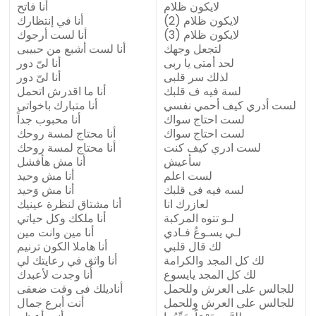
لايكون ظلام
أنا فاتح
لايكون ظلام (2)
أنا في إنتظارك
لايكون ظلام (3)
أنا لست أرجوك
لتجعل وجهك
أنا لست أشبع من حبيبى
لحد أمتى يا ربى
أنا لىّ دور
لذلك سر قلبى
أنا لىّ دور
لسة فيه ف قلبك
أنا ما اقدرش اتحمل
لست أدري كيف أحمي نفسي
أنا متبارك باخواتى
لست احتاج سواك
أنا محبوب جداً
لست احتاج سواك
أنا محتاج لمسة روحك
لست ادري كيف كنت
أنا محتاج لمسة روحك
سأعيش
أنا مش هأفشل
لست اعلم
أنا مش وحيد
لسه فيه فى قلبك
أنا مش وَحيد
لعازرك انا
أنا مشتاق لنظرة عينيك
لـو تتوه المركبة
أنا ملكك وكل حياتي
لـي يسـوعُ فـادي
أنا مين وانت مين
لك قال قلبي
أنا هاملا الكون ترنيم
لك كل المجد والكرامة
أنا واثق في رعايتك لي
لك كل المجد يايسوع
أنا وجدت لأعبدك
للجالس على العرش وللحمل
أناديلك فى وقت ضعفى
للجالس على العرش وللحمل
أنت أبرع جمال