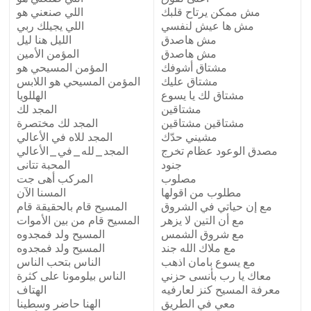
مش ممكن يرتاح قلبك
اللي صنعني هو
مش ها عيش لنفسي
اللي يجيلك ربي
مش هاصدق
الليل هنا ليل
مش هاصدق
المؤمن الأمين
مشتاق أشوفك
المؤمن المسيحي هو
مشتاق عليك
المؤمن المسيحي هو اللابس
مشتاق لك يا يسوع
الهللويا
مشتاقين
المجد لك
مشتاقين مشتاقين
المجد لك مختصرة
مشيني حدّك
المجد للاه في الأعالي
مصدق الوعود عظام تخرج
المجد_لله_في_الأعالي
جنود
المحبة تتانى
مصلوب
المركب أهى جت
مطلوب من اقولها
المسنا الآن
مع إن حياتي في الشروق
المسيح قام بالحقيقة قام
مع أن التين لا يزهر
المسيح قام من بين الأموات
مع شروق الشمس
المسيح ولد فمجدوه
مع ملاك الله جند
المسيح ولد فمجدوه
مع يسوع بامان اذهب
الناس بتحب الناس
معاك يا رب بأنسى حزني
الناس بيلومونا على كثرة
معرفة المسيح كنز لعارفيه
الهتاف
معي في الطريق
الهنا حاضر وسطينا