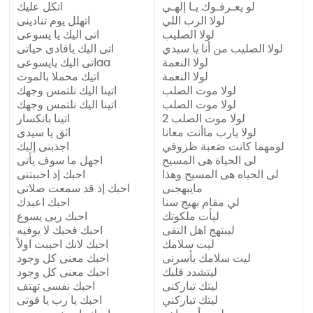
لو يعـرفـوك يـا إلهـي
اتكل عليك
لولا الرب اللي
اتهلل يوم تنادينى
لولا الصليب
اتى اليك يا يسوعى
لولا الصليب من أنا يا سيدي
اتى اليك يافادى حياتى
لولا النعمة
اتى اليك يايسوعىaa
لولا النعمة
اتيك محملا بالموت
لولا موت الصلب
اتينا اليك نلتمس وجهك
لولا موت الصلب
اتينا اليك نلتمس وجهك
لولا موت الصلب 2
اتينا بانكسار
لولا يارب ماأنت معانا
اثق يا سيدى
لومهما كانت صَعبة ظروفي
اجذبنى إليك
لى الحياة هى المسيح
اجهل ما سوف يأتى
لى الحياه هى المسيح وهذا
احبك إذ احببتنى
مايبهجنى
احبك إذ قد سمعت صلاتى
لي مقام بهيج سنا
احبك اعبدك
ليأت ملكوتك
احبك ربى يسوع
ليبتهج اهل التقى
احبك فحبك لا يوفيه
ليت سلامك
احبك لانك احببت اولاً
ليت سلامك يأسرنى
احبك معنى كل وجود
ليتشدد قلبك
احبك معنى كل وجود
ليتك تباركنى
احبك نفسى تهتف
ليتك تباركني
احبك يا رب يا قوتى