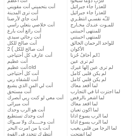
للرَّبِ دَوْمَاً سَبِّحُوا
أنت أعظم
للعذرا جاء جبرائيل
أنت بتحميني أنت مقويني
للعذرا جاء جبرائيل
أنت ترى المدينة
للـّه نفسـي انتظـري
أنت جاي لأرضنا
للمـوت عنـدك مخـارج
أنت خلاصي بتعلي راسي
للمنتهى أحببتنى
أنت رائع أنت بارع
للمنتهى احببتني
أنت رجائي سيدي
للواحد الرحمان الخالق
أنت صالح للكل
الأكوان
أنت صالح للكل ) 2
لم أخافُ حُزنا ً
أنت عارف كل أحتياجى
لم ترى عين
أنت عظيم
لم ترى عين إلها غيرك
أنت عظيم.old
لم يكن قلبى كامل
أنت كل أحتياجى
لم يكن قلبي كامل
أنت للشفاه ربي
لما أقعد معاك
أنت لي المن الذي يشبع
لما اجتزت انا في التجارب
أنت مستحق
لما اشعر بالرفض
أنت معي لو كنت ربي أبصرك
لما اقعد معاك
أنت ميراثى
لما اكون تعبان
أنت هو الرب وحدك
لما الرب يسوع ادانا
أنت وحدك تستطيع
لما الرب يسوع ادانا
أنت وحــــدك ولا سـواك
لما الرجا من قلبي يغيب
أنت يا من امرت البحر
لما انفتحت
أنتظرك تتجدد في القوة