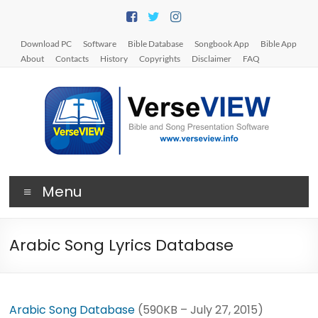
Skip
to
content
Download PC
Software
Bible Database
Songbook App
Bible App
About
Contacts
History
Copyrights
Disclaimer
FAQ
V
Menu
e
r
Arabic Song Lyrics Database
s
e
V
Arabic Song Database
(590KB – July 27, 2015)