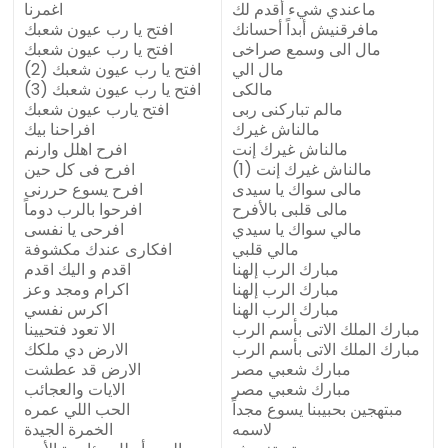
ماعندي شيء أقدم لك
اغمرنا
مافرقنيش أبداً أحسانك
افتح يا رب عيون شعبك
مال الى وسمع صراخى
افتح يا رب عيون شعبك
مال الي
افتح يا رب عيون شعبك (2)
مالكى
افتح يا رب عيون شعبك (3)
مالم تباركنى ربى
افتح يارب عيون شعبك
مالناش غيرك
افراحنا بيك
مالناش غيرك إنت
افرح اهلل وارنم
مالناش غيرك إنت (1)
افرح فى كل حين
مالى سواك يا سيدى
افرح يسوع حررنى
مالى قلبى بالأفرح
افرحوا بالرب دوماً
مالي سواك يا سيدي
افرحى يا نفسى
مالي قلبي
افكارى عندك مكشوفة
مبارك الرب إلهنا
اقدم و اليك اقدم
مبارك الرب إلهنا
اكرام ومجد وعز
مبارك الرب الهنا
اكرس نفسي
مبارك الملك الاتى بأسم الرب
الا تعود فتحيينا
مبارك الملك الاتى بأسم الرب
الارض دي ملكك
مبارك شعبي مصر
الارض قد عطشت
مبارك شعبي مصر
الايات والعجائب
مبتهجين بحبيبنا يسوع مجداً
الحب اللي عمره
لاسمه
الخمرة الجيدة