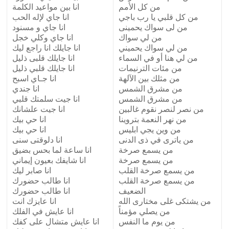
من كل الأمم
انا بين مواعيد الكلمة
من كل قلبي يا رب باجي
انا جاي لإله الحب
من لى سواك يحمينى
انا جاي و مسنود
من لي سواك
انا جاي وكلي خجل
من لي سواك يحميني
انا جايلك انا راجع ليك
من لي هنا أو في السماء
انا جايلك قلبى ذليل
من مئات الترنيمات
انا جايلك قلبي ذليل
من مثلك بين الآلهة
انا جـاي اسبح
من مشرق الشمس
انا جندي
من مشرق الشمس
انا جيت سلمتك قلبي
من نصر لنصر نقوم غالبين
انا جيت علشانك
من نهر النعمة بتروينا
انا حي بيك
من وين يجي ابليس
انا حي بيك
من ياترى في ذى الدنى
انا دلوقتى سنى
من يسمع صرخة
انا ساعة لما بحس بضيق
من يسمع صرخة
انا شايفك بعيون إيماني
من يسمع صرخة القلب
انا صابر ليك
من يسمع صرخة القلب
انا طالب حضورك
الضعيف
انا طالب حضورك
من يشتكى غلى مختارى الله
انا عايزك انت
من يصلي مؤمناً
انا عايش في الفلك
من يوم ما النفس
انا عايش متشال على كفك