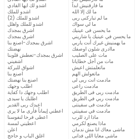
ما فارقنيش ابداً
اشدو لك ايها الفادي
ما لك إلا الله
اشدو للملك
ما لم تباركنى ربى
اشدو للملك (2)
ما لي سواك
اشدو للملك واهلل
ما يحسن فى عينيك
اشرق بمجدك
ما يحسن في عينيك يا شاريني
اشرق بمجدك
ما يهمنيش غيرك أنت ياربي
اشرق بمجدك-اصنع بنا
ماادرى شلون اوصفك
نهضتك
مات على الصليب
اشرق بمجدك-تعطش قلوبنا
مات من أجل خطايانا
اشفيني
ماتعلمتش اعيش
اشواق للبركة
ماتعولش الهم
اصنع بنا
مادمت انت ربى لى
اصنع بنا نهضتك
مادمت راعى
اطلب وجهك
مادمت ربى فى الطريق
اطلب وجهك دا كفاية
مادمت ربي في الطريق
اطلبك يا سيدى
مادمت فى سفينتى
اعبدك ربى القدير
مادمت في سفينتي
اعطني إيماناً فأرى ما لا يرى
ماذا ارد للرب
اعطى فرحا لنفوسنا
ماذا يصنع لكرمي
اعطيني لمسة
ماشى معاك انا مش ندمان
اعلن
ماشى معايا اللى فدانى
اغلق الباب و حاجج