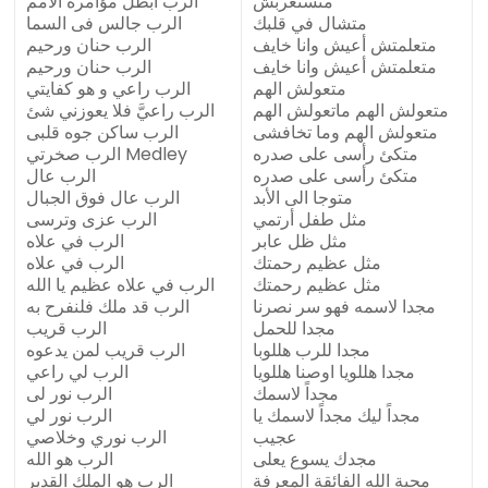
متستغربش
الرب أبطل مؤامرة الأمم
متشال في قلبك
الرب جالس فى السما
متعلمتش أعيش وانا خايف
الرب حنان ورحيم
متعلمتش أعيش وانا خايف
الرب حنان ورحيم
متعولش الهم
الرب راعي و هو كفايتي
متعولش الهم ماتعولش الهم
الرب راعيَّ فلا يعوزني شئ
متعولش الهم وما تخافشى
الرب ساكن جوه قلبى
متكئ رأسى على صدره
الرب صخرتي Medley
متكئ رأسى على صدره
الرب عال
متوجا الى الأبد
الرب عال فوق الجبال
مثل طفل أرتمي
الرب عزى وترسى
مثل ظل عابر
الرب في علاه
مثل عظيم رحمتك
الرب في علاه
مثل عظيم رحمتك
الرب في علاه عظيم يا الله
مجدا لاسمه فهو سر نصرنا
الرب قد ملك فلنفرح به
مجدا للحمل
الرب قريب
مجدا للرب هللوبا
الرب قريب لمن يدعوه
مجدا هللويا اوصنا هللويا
الرب لي راعي
مجداً لاسمك
الرب نور لى
مجداً ليك مجداً لاسمك يا
الرب نور لي
عجيب
الرب نوري وخلاصي
مجدك يسوع يعلى
الرب هو الله
محبة الله الفائقة المعرفة
الرب هو الملك القدير