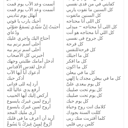
كفايتي في من فدى نفسي
أتممت وعد الآب يوم قمت
كل السنين ما تفوت ياربي
أتممت وعد الآب يوم قمت
كل السنين ماتفوت
أتهلل يوم تناديني
كل اللى أنا محتاجه
أحبك يارب يا قوتي
كل اللى أنا محتاجه – ميدلى
أحبَبتُ إنَّ سَيِّدي يَسمَعُ صَوْتَي
كل اللي أنا محتاجه هو أنت
ودُعاي
كل جروح فى نفسى
أحتاج اليك واجري عليك
كل فرحة
أحلى أسم نرنم بيه
كل فرحةللنفس
أحلى اسم نرنم بيه
كل ما اجيلك
أخبرني كل الأصحاب
كل ما افكر
أدخل أمامك طلبتي وجهك
كل ما اكون
أدخل لقدس الأقداس
كل ما في بيعلن
أدعوك أباً أيها الآب
كل ما في بيعلن مجدك يا إلهي
أذكر حبك
كل يوم بيعدى علىَّ
أرد إيه للى فدانى
كل يوم تحت صليبك
أرفع يدي عالياً لله
كل يوم تحت صليبك
أركض إليك أيها الحبيب
كل يوم حبك
أروح لمين غيرك يايسوع
كلامك انت روح وحياة
أروح لمين غيرك يايسوع
كللت السنة بجودك
أرى مليك المجد
كلما أقتربت منك ربى
أريد أن أعرف ما فى قلبك
كلمن ربي قلبي
أرُوحْ لِمِينْ غِيرَكْ يَا يَسُوعْ