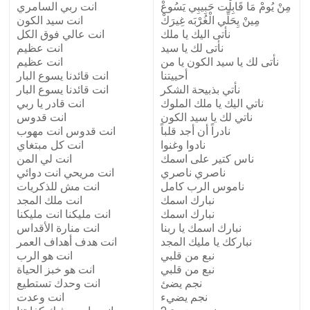
مِنْ يُومْ مَا قَابِلْت حَبِيبِي يَسُوعْ
انت ربي السامري
مِينْ يِحَلِّي الْغُرْبَه غِيرَكْ
انت سيد الكون
نأتى اليك يا ملك
انت عالي فوق الكل
نأتى لك يا سيد
انت عظيم
نأتى لك يا سيد الكون يا من
انت عظيم
أحييتنا
انت قائدنا يسوع البار
نأتي بذبيحة الشكر
انت قائدنا يسوع البار
ناتي اليك يا ملك الملوك
انت قادر يا ربي
ناتي لك يا سيد الكون
انت قدوس
نادراً أن أجد قلباً
انت قدوس انت مهوب
نادوا وغنوا
انت كل مبتغاي
ناس كتير على اسمك
انت لي المن
ناصري ناصري
انت مريحي انت دوائي
ناموس الرب كامل
انت مش للذكريات
نبارك اسمك
انت ملك المجد
نبارك اسمك
انت مليكنا انت مليكنا
نبارك اسمك يا ربنا
انت منارة الأقداس
نباركك يا مليك المجد
انت هدف أهداف العمر
نبع من قلبي
انت هو الرب
نبع من قلبي
انت هو خبز الحياة
نجم يضئ
انت وحدك تستطيع
نجم يضيء
انت وعدت