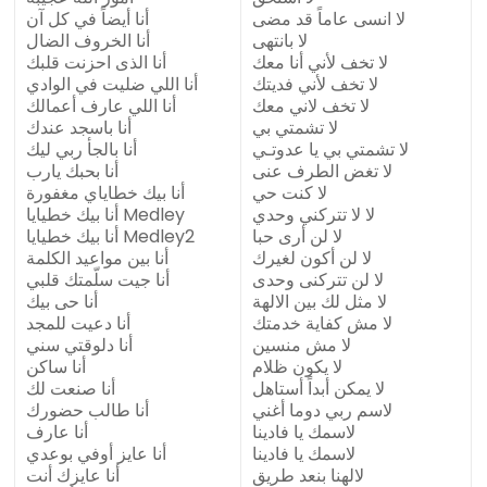
لا انسى عاماً قد مضى
أنا أيضاً في كل آن
لا بانتهى
أنا الخروف الضال
لا تخف لأني أنا معك
أنا الذى احزنت قلبك
لا تخف لأني فديتك
أنا اللي ضليت في الوادي
لا تخف لاني معك
أنا اللي عارف أعمالك
لا تشمتي بي
أنا باسجد عندك
لا تشمتي بي يا عدوتـي
أنا بالجأ ربي ليك
لا تغض الطرف عنى
أنا بحبك يارب
لا كنت حي
أنا بيك خطاياي مغفورة
لا لا تتركني وحدي
أنا بيك خطيايا Medley
لا لن أرى حبا
أنا بيك خطيايا Medley2
لا لن أكون لغيرك
أنا بين مواعيد الكلمة
لا لن تتركنى وحدى
أنا جيت سلّمتك قلبي
لا مثل لك بين الالهة
أنا حى بيك
لا مش كفاية خدمتك
أنا دعيت للمجد
لا مش منسين
أنا دلوقتي سني
لا يكون ظلام
أنا ساكن
لا يمكن أبداً أستاهل
أنا صنعت لك
لاسم ربي دوما أغني
أنا طالب حضورك
لاسمك يا فادينا
أنا عارف
لاسمك يا فادينا
أنا عايز أوفي بوعدي
لالهنا بنعد طريق
أنا عايزك أنت