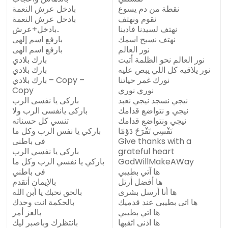
نقطة من دم يسوع
بادخل عرش النعمة
نقوم ونهتف
بادخل عرش النعمة
نهتف لسيدنا فادينا
بادخل+عرش..
نهتف نسبح اسمك
بارفع اسم إلهى
نور العالم
بارفع اسم الهى
نور العالم نحو الظلمة أتيت
بارك بلادي
نور يلاقيه كل اللي يبص عليه
بارك بلادي
نورك غمر حياتنا
بارك بلادي – Copy –
نوري نوري
Copy
نيجي نسجد نيجي نعبد
باركى يا نفسى الرب
نيجي و نتواضع قدامك
باركى يانفسى الرب ولا
نيجي ونتواضع قدامك
تنسي كل حسناته
نَفْسِي تَفْرَحُ دَوْمًا
باركي يا نفس الرب وكل ما
Give thanks with a
فى باطنى
grateful heart
باركي يا نفسي الرب
GodWillMakeAWay
باركي يا نفسي الرب وكل ما
ها آتي بطيبي
فى باطني
ها أفضل أرتل
بالإيمان أتقدم
ها أنا أرسل بشرى
بالحق نحبك يا أبن الله
ها اتى بطيبى عند قدميك
بالحكمة انت وحدك
ها اتي بطيبي
بالعز أمر
ها اذنى اثقبها
بانتظرك وباصبر ليك