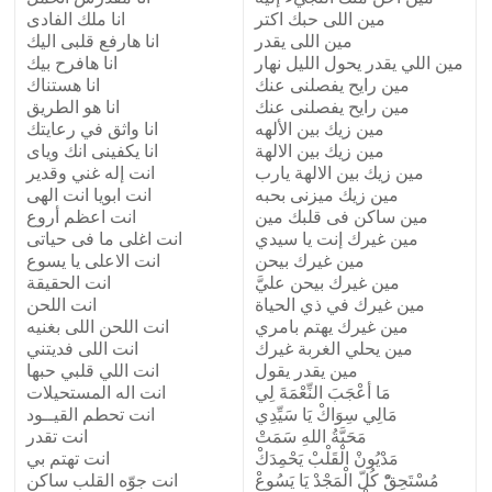
مين اللى حبك اكتر
انا ملك الفادى
مين اللى يقدر
انا هارفع قلبى اليك
مين اللي يقدر يحول الليل نهار
انا هافرح بيك
مين رايح يفصلنى عنك
انا هستناك
مين رايح يفصلنى عنك
انا هو الطريق
مين زيك بين الألهه
انا واثق في رعايتك
مين زيك بين الالهة
انا يكفينى انك وياى
مين زيك بين الالهة يارب
انت إله غني وقدير
مين زيك ميزنى بحبه
انت ابويا انت الهى
مين ساكن فى قلبك مين
انت اعظم أروع
مين غيرك إنت يا سيدي
انت اغلى ما فى حياتى
مين غيرك بيحن
انت الاعلى يا يسوع
مين غيرك بيحن عليَّ
انت الحقيقة
مين غيرك في ذي الحياة
انت اللحن
مين غيرك يهتم بامري
انت اللحن اللى بغنيه
مين يحلي الغربة غيرك
انت اللى فديتني
مين يقدر يقول
انت اللي قلبي حبها
مَا أعْجَبَ النِّعْمَةَ لِي
انت اله المستحيلات
مَالِي سِوَاكْ يَا سَيِّدِي
انت تحطم القيــود
مَحَبَّةُ اللهِ سَمَتْ
انت تقدر
مَدْيُونْ الْقَلْبْ يَحْمِدَكْ
انت تهتم بي
مُسْتَحِقّْ كُلّ الْمَجْدْ يَا يَسُوعْ
انت جوّه القلب ساكن