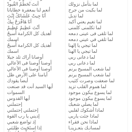
لما بتأمل نزولك
أنتَ تُحَطِّمُ القُيودْ
لما بكيت من جرح
أنعم لنا بمغفرة خطايانا
لما تدبل
أنَا جِيتْ عَلَشَانَكْ إِنْتَ
لما تغيم يعني أكيد
أنَا هَافْرَحْ بِيكْ
لما تكلمنى كلمنى
أنْتَ عَظِيمٌ عَظِيمٌ
لما تلقى فى عينى دمعه
أهديك كل الكرامة أُسبحُ
لما تلقي في عيني دمعه
اسمك
لما تيجي يا إلهنا
أهديك كل الكرامة أُسبحُ
لما تيجي يا الهنا
اسمك
لما دعانى ربى
أوصانا أراك تلد جيلا
لما دعانى ربى
أوصنا أوصنا فى الأعالي
لما شعب المسيح يرنم
أوصنا أوصنا فى الأعالي
لما شعب المسيح يرنم
أيامنا على الأرض ظل
لما ضعفت وصرت كئيب
أيضا يقودك
لما هموم القلب تزيد
أيها السيد أنت قد صنعت
لما يسوع بيكون موجود
السموات
لما يسوع بيكون موجود
أيها القدوس
لما يصلي شعبك
إحتملني
لماذا أشكوك لقلبي
إحتملني إحتملني
لماذا جئت ياربى
إديني يا رب القوة
لماذا نحن فقراء
إذ تواضع شعبي
لمساتـك بتعـزينـا
إذا اِستَجَبتَ طِلبَتي