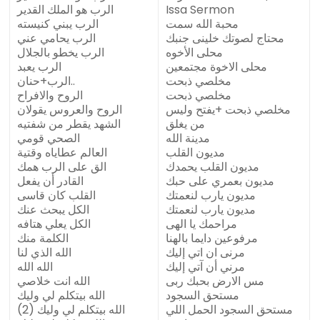
Issa Sermon
الرب هو الملك القدير
محبة الله سمت
الرب يبني كنيسته
محتاج لصوتك خلينى جنبك
الرب يحامي عني
محلى الأخوه
الرب يخطو بالجلال
محلى الاخوة مجتمعين
الرب يعبد
مخلصي ذبحت
الرب+حنان..
مخلصي ذبحت
الروح والافراح
مخلصي ذبحت +يفتح وليس
الروح والعروس يقولان
من يغلق
الشهد يقطر من شفتيه
مدينة الله
الصحي قومي
مديون القلب
العالم عطاياه وقتية
مديون القلب يحمدك
الق على الرب همك
مديون بعمري على حبك
القادر أن يفعل
مديون يارب لنعمتك
القلب كان قاسى
مديون يارب لنعمتك
الكل يبحث عنك
مراحمك يا الهى
الكل يعلي هتافه
مرفوعين دايما بالهنا
الكلمة منك
مرنى ان اتي إليك
الله الذي لنا
مرني أن آتي إليك
الله الله
مس الارض بحبك ربى
الله انت خلاصي
مستحق السجود
الله بيتكلم لي وليك
مستحق السجود الحمل اللي
الله بيتكلم لي وليك (2)