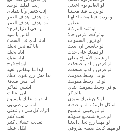
لو العالم يوم اخدني
إنت الملك الوحيد
لو بردت فينا محبتنا
إنت بتغفر وأنا بتمادى
لو بردت فينا محبتنا-الهنا
إنت هدف أهداف العمر
عظيم
إنت هدف أهداف العمر
لو تتوه المركبة
إيه في الدنيا يفرح؟
لو تركت الارض حالا
اؤمن يا سيد
لو تزول السموات
ابانا الذي في السماء
لو حاسس ان ايديك
ابانا كم نحن نحبك
لو دمعك على خدك
ابانا نحبك
لو شفت الأمواج بتعلى
ابانا نحبك
لو فرض والدنيا ضحكت
ابتهاج فرح
لو فرض والدنيا ضحكت
ابدا ما بيبقاش العيد
لو فى وسط همومك
ابدا مش راح تقوى عليك
لو في وسط همومك
ابدا مش صدفة
لو في وسط همومك ابتدي
ابليس الماكر
بالشكر
ابى ضللت
لو كان غيرك سيدى
اتاخرت عليك يا يسوع
لو كل ظروف الدنيا صعبة
اتبناني رضي بي
لو لم يحبني المسيح
اترك كل شيء واتبعني
لو مـرة بتسمـع صـوتـُه
اتعب كتير
لو مهما راح تحلى الدنيا
اتعذبت عشانى كتير
لو مهما كانت صعبة ظروفي
اتكل عليك