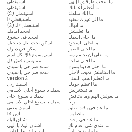
ما أعجب طرقك يا إلهى
استيقظى
ما أعظم أعمالك
استيقظى
ما إلك سلطة
استيقظى (2)
ما إلي غيرك شفيع
استيقظي+ا..
ما ابهاك
استيقظي+ا.. (2)
ما اتعلمتش
اسجد امامك
ما احلى اسمك
اسجد فى خشوع
ما احلى السجود
اسكن تحت ظل جناحيك
ما احلى الصير
اسكن في ديارك
ما احلى ان نجتمع معا
اسم يسوع فاق كل اسم
ما احلى ساعة
اسم يسوع فوق كل
ما احلى فادينا يسوع
اسمع صراخى يا سيدى
ما استاهلش تموت لأجلي
اسمع صراخى يا سيدى
ما اعظم الحب السنى
version 2
ما اعظم جودك
اسمك ربى
ما تستغربش
اسمك يا يسوع أحلى الأسامي
ما تعولش الهم وما تخافشِ
اسمك يا يسوع احلى
ربنا
اسمك يا يسوع احلي الاسامى
ما عاد فى وقت تعلق
اسمك يتغنى
بالصليب
اش 14
ما عاد في وقت
اشتاق إليك
ما عندي شي اقدم لك
اشتاق اليك يا الهى
ما فارقنيش ابداً
اشدو لك ايها الفادى