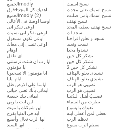
نسبح اسمك
الجميعmedly
نسبح اسمك نعلى مجدك
اهديك كل المجد+فوق
نسبح اسمك يامن صلبت
الجميعmedly (2)
نسبح نهتف
اوصنا اوصنا فى الأعالى
نسبح نهتف نعطيه المجد
اوعى تفكر انى
نسجد لك
اوعى تفكر انى نسيتك
نسجد و نعلن افراحنا
اوعى تكون مشغول
نسجد ونعبد
اوعى تنسى إنى معاك
نشدوا مجدا
اوهام
نشكر كل حين
اى طفل
نشكر كل حين
ايا رب ان شئت ترسلني
نشكر كل حين 2
ايا مؤمنون
نشيدى يعلو بالهتاف
ايا مؤمنون الا تصحبونا
نشيدي يعلو بالهتاف
ايام ايليا
نصيبي هو الرب
ايامنا على الارض ظل
نصيبي هو الرب
ايمانى بأنك تغنى حياتى
نصيـبُ أهـل الـدُنيـا
ايمانى بيك حقيقة
نظرت من السماء
اين انت يا ربي
نعبدك يا يسوع
اين شوكتك يا موت
نعطي لمن أعطى ابنه
ايه فى الدنيا يفرح
نعظم الرب
ايها الرب تعال وأصنع
نعظم الرب يسوع
ايها السيد