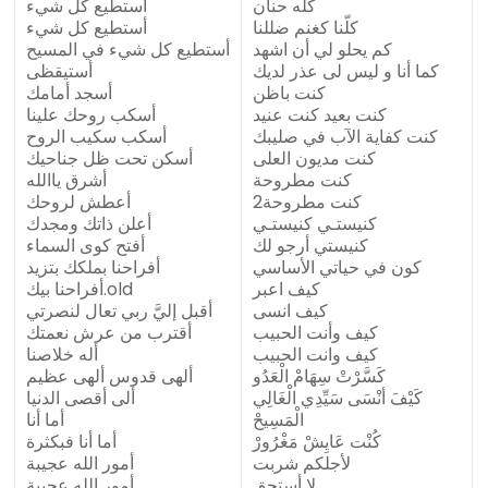
كله حنان
أستطيع كل شيء
كلّنا كغنم ضللنا
أستطيع كل شيء
كم يحلو لي أن اشهد
أستطيع كل شيء في المسيح
كما أنا و ليس لى عذر لديك
أستيقظى
كنت باظن
أسجد أمامك
كنت بعيد كنت عنيد
أسكب روحك علينا
كنت كفاية الآب في صليبك
أسكب سكيب الروح
كنت مديون العلى
أسكن تحت ظل جناحيك
كنت مطروحة
أشرق ياالله
كنت مطروحة2
أعطش لروحك
كنيستـي كنيستـي
أعلن ذاتك ومجدك
كنيستي أرجو لك
أفتح كوى السماء
كون في حياتي الأساسي
أفراحنا بملكك بتزيد
كيف اعبر
أفراحنا بيك.old
كيف انسى
أقبل إليَّ ربي تعال لنصرتي
كيف وأنت الحبيب
أقترب من عرش نعمتك
كيف وانت الحبيب
أله خلاصنا
كَسَّرْتْ سِهَامْ الْعَدُو
ألهى قدوس ألهى عظيم
كَيْفَ أنْسَى سَيِّدِي الْغَالِي
ألى أقصى الدنيا
الْمَسِيحْ
أما أنا
كُنْت عَايِشْ مَغْرُورْ
أما أنا فبكثرة
لأجلكم شربت
أمور الله عجيبة
لا أستحق
أمور الله عجيبة