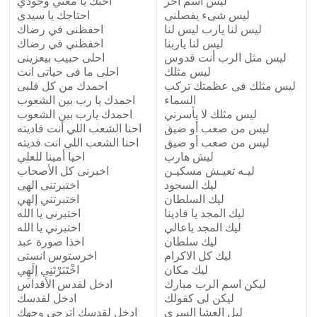
ليس أسم اخر
احبك يا معني وجودي
ليس شىء يفصلنى
احتاجك يا سيدى
ليس لنا يارب ليس لنا
احفظنى في رضاك
ليس لنا ياربنا
احفظني في رضاك
ليس مثل الرب أنت قدوس
احلى حبيب بيعزينى
ليس مثلك
احلى ما فى حياتى انت
ليس مثلك فى عظمتك تركب
احمدك من كل قلبى
السماء
احمدك يا رب بين الشعوب
ليس مثلك لا يأسرني
احمدك يارب بين الشعوب
ليس من صعب أو ضيق
احنا الشعب اللي أنت فاديته
ليس من صعب أو ضيق
احنا الشعب اللي انت فديته
ليش هارب
احيا أمينا للعلي
ليـه تعيـش مسكيـن
اخبرنى كل الأصحاب
ليك السجود
اختبرتنى الهى
ليك السلطان
اختبرتني إلهي
ليك المجد يا فادينا
اختبرنى يا الله
ليك المجد ياعالي
اختبرني يا الله
ليك سلطان
اخذا صورة عبد
ليك كل الاكرام
اخرستوس انستى
ليك مكان
اخْتَبَرْتَنِي إلَهِي
ليكن اسم الرب مبارك
ادخل لقدس الأقداس
ليكن لى كقولك
ادخل لقدسك
ليل العشا السري
ادخل لقدسك اترجى وجهك