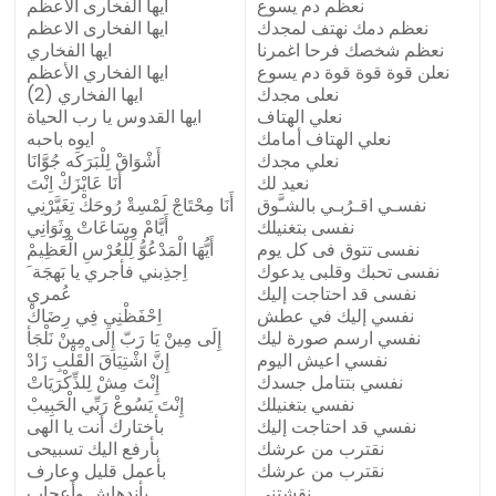
نعظم دم يسوع
ايها الفخارى الأعظم
نعظم دمك نهتف لمجدك
ايها الفخارى الاعظم
نعظم شخصك فرحا اغمرنا
ايها الفخاري
نعلن قوة قوة قوة دم يسوع
ايها الفخاري الأعظم
نعلى مجدك
ايها الفخاري (2)
نعلي الهتاف
ايها القدوس يا رب الحياة
نعلي الهتاف أمامك
ايوه باحبه
نعلي مجدك
أَشْوَاقْ لِلْبَرَكَه جُوَّانَا
نعيد لك
أَنَا عَايْزَكْ اِنْتَ
نفسـي اقـرُبـي بالشـَّوق
أَنَا مِحْتَاجْ لَمْسِةْ رُوحَكْ تِغَيَّرْنِي
نفسى بتغنيلك
أَيَّامْ وِسَاعَاتْ وِثَوَانِي
نفسى تتوق فى كل يوم
أَيُّهَا الْمَدْعُوُّ لِلْعُرْسِ الْعَظِيمْ
نفسى تحبك وقلبى يدعوك
اِجذِبني فأجري يا بَهجَة َ
نفسى قد احتاجت إليك
عُمري
نفسي إليك في عطش
اِحْفَظْنِي فِي رِضَاكْ
نفسي ارسم صورة ليك
إِلَى مِينْ يَا رَبّ إِلَى مِينْ نَلْجَأ
نفسي اعيش اليوم
إِنَّ اشْتِيَاقَ الْقَلْبِ زَادْ
نفسي بتتامل جسدك
إِنْتَ مِشْ لِلذِّكْرَيَاتْ
نفسي بتغنيلك
إِنْتَ يَسُوعْ رَبِّي الْحَبِيبْ
نفسي قد احتاجت إليك
بأختارك أنت يا الهى
نقترب من عرشك
بأرفع اليك تسبيحى
نقترب من عرشك
بأعمل قليل وعارف
نقشتني
بأندهاش وأعجاب