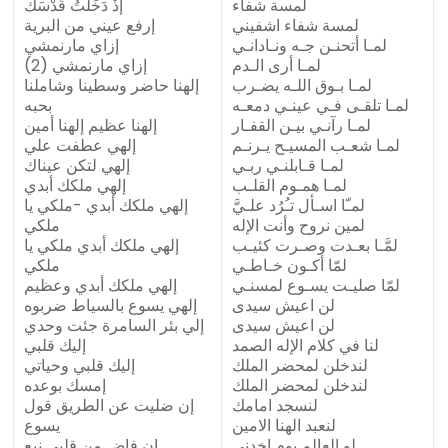
لمسة شفاء
إذْ دَخَلْتُ قُدْسَكَ
لمسة شفاء اشفيني
إرفع عيني من البرية
لمـا أتحنـن جـه ونـادانـي
إزاي مارنمشي
لمـا أرى الـدم
إزاي مارنمشي (2)
لمـا بـوق اللـه يضـرب
إلهنا حاضر وسطينا وشاملنا
لمـا تلقـى فـي عينـي دمعـه
بحبه
لمـا رآنـي بيـن القفـار
إلهنا عظيم إلهنا أمين
لمـا شعـب المسيـح يـرنـم
إلهي عطفت علي
لمـا قـابلنـي ربـي
إلهي لتكن عيناك
لمـا همـوم القلـب
إلهي ملكك أبدي
لمـّا اسـأل تـُرُد علـيَّ
إلهي ملكك أبدي -ملكي يا
لمين نروح وأنت الإله
ملكي
لمَّـا بعـدت وصـرت كئيـب
إلهي ملكك أبدي ملكي يا
لمّا أكـون خـاطـي
ملكي
لمّا صليـت يسـوع لمسنـي
إلهي ملكك أبدي وعظيم
لن اعيش سيدى
إلهي يسوع بالسياط ضربوه
لن اعيش سيدى
إلي بئر السامرة جئت وحدي
لنا في كلام الإله الصمد
إليك قلبي
لندخلن لمحضر الملك
إليك قلبي وحياتي
لندخلن لمحضر الملك
إمسك بوعده
لنسجد امامك
إن ضليت عن الطريق قول
لنعبد الهنا الامين
يسوع
لو العالم يوم اخدنى
إن فاض من قلبى نبع